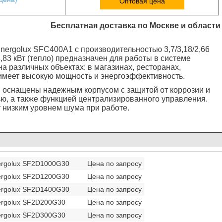
Оптовая цена
Бесплатная доставка по Москве и области
nergolux SFC400A1 с производительностью 3,7/3,18/2,66
3,83 кВт (тепло)
предназначен для работы в системе
а различных объектах: в магазинах, ресторанах,
н имеет высокую мощность и энергоэффективность.
 оснащены надежным корпусом с защитой от коррозии и
ю, а также функцией централизированного управления.
 низким уровнем шума при работе.
ergolux SF2D1000G30
Цена по запросу
ergolux SF2D1200G30
Цена по запросу
ergolux SF2D1400G30
Цена по запросу
ergolux SF2D200G30
Цена по запросу
ergolux SF2D300G30
Цена по запросу