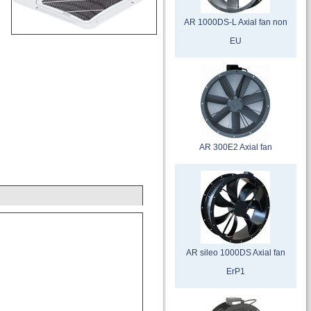
AR 1000DS-L Axial fan non
EU
AR 300E2 Axial fan
AR sileo 1000DS Axial fan
ErP1