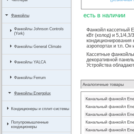
есть в наличии
Фанкойлы
Фанкойлы Johnson Controls
Фанкойл кассетный E
(York)
кВт (холод) и 5,1/4,3/
кондиционирования н
аэропортах и т.п. О
Фанкойлы General Climate
Кассетные фанкойлы
декоративной панель
Фанкойлы YALCA
Устройства обладают
Фанкойлы Ferrum
Аналогичные товары
Фанкойлы Energolux
Канальный фанкойл En
Канальный фанкойл En
Кондиционеры и сплит-системы
Канальный фанкойл En
Канальный фанкойл En
Полупромышленные
кондиционеры
Канальный фанкойл En