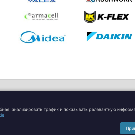
обнее, анализировать трафик и показывать релевантную информ
ie
я
Акции
Производители
При
Сертификаты
Тематические статьи