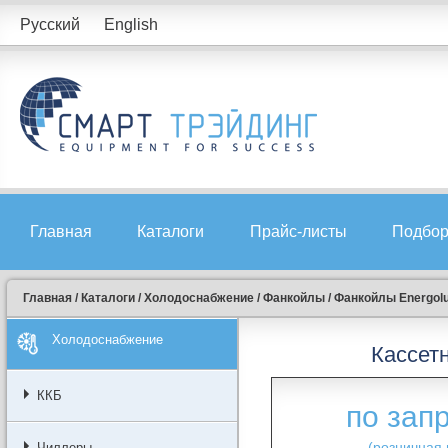
Русский
English
Главная
Каталоги
Прайс-листы
Подбор
Главная
/
Каталоги
/
Холодоснабжение
/
Фанкойлы
/
Фанкойлы Energol
Холодоснабжение
Кассет
ККБ
по зап
(розничная 
Чиллеры