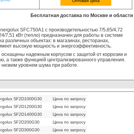
Оптовая цена
Бесплатная доставка по Москве и области
nergolux SFC750A1 с производительностью 7/5,65/4,72
,24/7,51 кВт (тепло)
предназначен для работы в системе
а различных объектах: в магазинах, ресторанах,
н имеет высокую мощность и энергоэффективность.
 оснащены надежным корпусом с защитой от коррозии и
ю, а также функцией централизированного управления.
 низким уровнем шума при работе.
ergolux SF2D1000G30
Цена по запросу
ergolux SF2D1200G30
Цена по запросу
ergolux SF2D1400G30
Цена по запросу
ergolux SF2D200G30
Цена по запросу
ergolux SF2D300G30
Цена по запросу