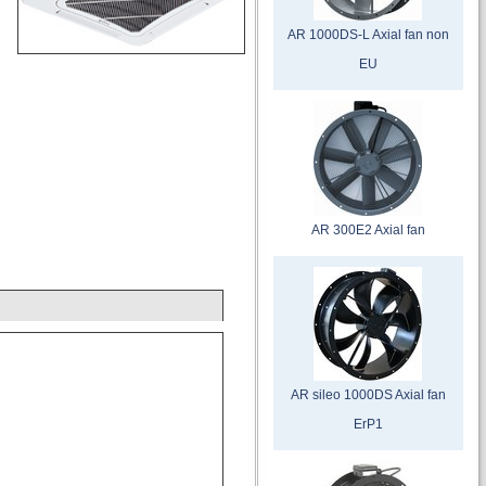
AR 1000DS-L Axial fan non
EU
AR 300E2 Axial fan
AR sileo 1000DS Axial fan
ErP1