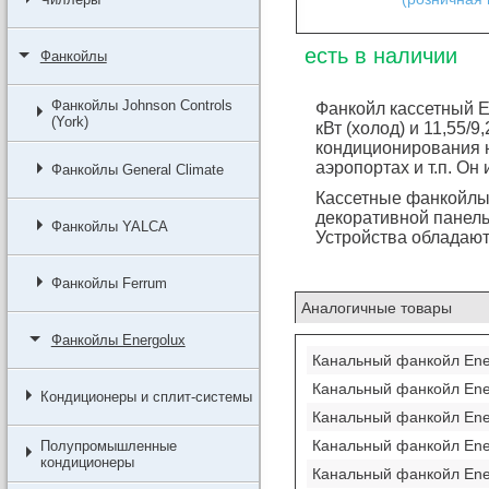
есть в наличии
Фанкойлы
Фанкойлы Johnson Controls
Фанкойл кассетный E
(York)
кВт (холод) и 11,55/9
кондиционирования н
аэропортах и т.п. О
Фанкойлы General Climate
Кассетные фанкойлы
декоративной панель
Фанкойлы YALCA
Устройства обладают
Фанкойлы Ferrum
Аналогичные товары
Фанкойлы Energolux
Канальный фанкойл En
Канальный фанкойл En
Кондиционеры и сплит-системы
Канальный фанкойл En
Канальный фанкойл En
Полупромышленные
кондиционеры
Канальный фанкойл En