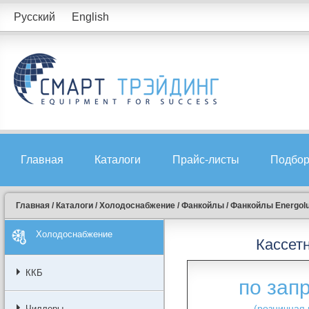
Русский
English
Главная
Каталоги
Прайс-листы
Подбор
Главная
/
Каталоги
/
Холодоснабжение
/
Фанкойлы
/
Фанкойлы Energol
Холодоснабжение
Кассет
ККБ
по зап
(розничная 
Чиллеры