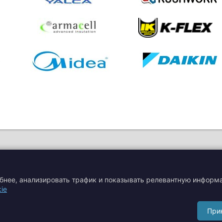
обнее, анализировать трафик и показывать релевантную информ
ie
я
Акции
Производители
При
Сертификаты
Тематические статьи