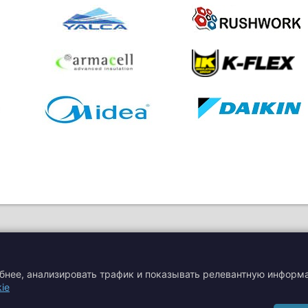
обнее, анализировать трафик и показывать релевантную информ
ie