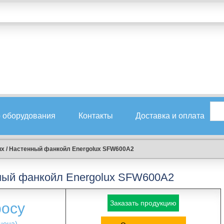
 оборудования
Контакты
Доставка и оплата
ux
/
Настенный фанкойл Energolux SFW600A2
ный фанкойл Energolux SFW600A2
Заказать продукцию
росу
цена)