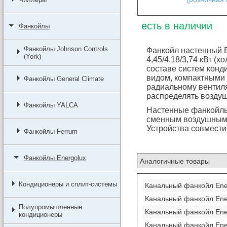
есть в наличии
Фанкойлы
Фанкойлы Johnson Controls
Фанкойл настенный 
(York)
4,45/4,18/3,74 кВт (хо
составе систем кон
видом, компактными 
Фанкойлы General Climate
радиальному вентиля
распределять воздуш
Фанкойлы YALCA
Настенные фанкойлы
сменным воздушным 
Устройства совмести
Фанкойлы Ferrum
Фанкойлы Energolux
Аналогичные товары
Кондиционеры и сплит-системы
Канальный фанкойл En
Канальный фанкойл En
Полупромышленные
Канальный фанкойл En
кондиционеры
Канальный фанкойл En