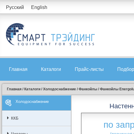
Русский
English
Главная
Каталоги
Прайс-листы
Подбор
Главная
/
Каталоги
/
Холодоснабжение
/
Фанкойлы
/
Фанкойлы Energol
Холодоснабжение
Настен
ККБ
по зап
(розничная 
Чиллеры