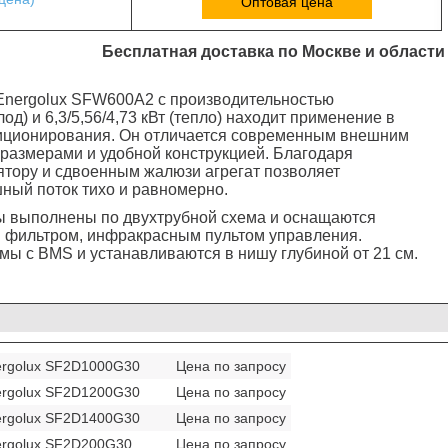
Оптовая цена
Бесплатная доставка по Москве и области
Energolux SFW600A2 с производительностью
лод) и 6,3/5,56/4,73 кВт (тепло)
находит применение в
диционирования. Он отличается современным внешним
размерами и удобной конструкцией. Благодаря
тору и сдвоенным жалюзи агрегат позволяет
ный поток тихо и равномерно.
 выполнены по двухтрубной схема и оснащаются
фильтром, инфракрасным пультом управления.
мы с BMS и устанавливаются в нишу глубиной от 21 см.
ergolux SF2D1000G30
Цена по запросу
ergolux SF2D1200G30
Цена по запросу
ergolux SF2D1400G30
Цена по запросу
ergolux SF2D200G30
Цена по запросу