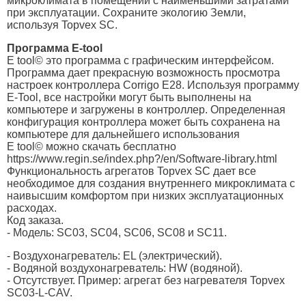
микроклимата в помещении с наименьшими затратами
при эксплуатации. Сохраните экологию Земли,
используя Topvex SC.
Программа E-tool
E tool© это программа с графическим интерфейсом.
Программа дает прекрасную возможность просмотра
настроек контроллера Corrigo E28. Используя программу
E-Tool, все настройки могут быть выполнены на
компьютере и загружены в контроллер. Определенная
конфигурация контроллера может быть сохранена на
компьютере для дальнейшего использования
E tool© можно скачать бесплатно
https://www.regin.se/index.php?/en/Software-library.html
Функциональность агрегатов Topvex SC дает все
необходимое для создания внутреннего микроклимата с
наивысшим комфортом при низких эксплуатационных
расходах.
Код заказа.
- Модель: SС03, SС04, SС06, SC08 и SC11.
- Воздухонагреватель: EL (электрический).
- Водяной воздухонагреватель: HW (водяной).
- Отсутствует. Пример: агрегат без нагревателя Topvex
SC03-L-CAV.