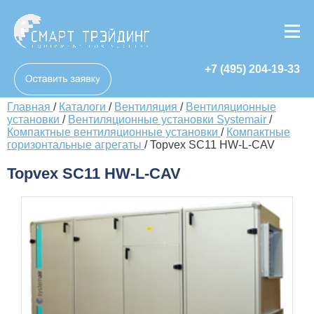
+7 (495) 204-19-33
Главная
/
Каталоги
/
Вентиляция
/
Вентиляционные
установки
/
Вентиляционные установки Systemair
/
Компактные вентиляционные установки
/
Компактные
горизонтальные агрегаты
/
Topvex SC11 HW-L-CAV
Topvex SC11 HW-L-CAV