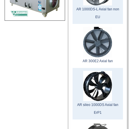
AR 1000DS-L Axial fan non
EU
AR 300E2 Axial fan
AR sileo 1000DS Axial fan
ErP1