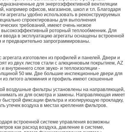
редназначенные для энергоэффективной вентиляции
, например офисов, магазинов, школ и т.п. Благодаря
эти агрегаты удобно использовать в реконструируемых
пециально спроектированы для выполнения
ических требований, имеют очень низкое
и высокоэффективный роторный теплообменник. Для
и ввода в эксплуатацию агрегаты оснащены встроенной
я и предварительно запрограммированы.
 агрегата изготовлен из профилей и панелей. Двери и
тоят из двух листов стали с алюцинковым покрытием, AZ
 и внутреннего слоя звуко- и теплоизоляции -
олщиной 50 мм. Две большие инспекционные двери для
и из литого алюминия и профиль имеют скошенные
ой воздушные фильтры установлены на направляющей,
ынимать их для осмотра и замены. Направляющая имеет
 быстрой фиксации фильтра и изолирующую прокладку,
ть утечек воздуха в местах крепления фильтров.
одаря встроенной системе управления возможны
етров как расход воздуха, давление в системе,