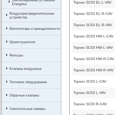
Вентиляционные установки
Topvex SC03 EL-L-VAV
Energolux
Topvex SC03 EL-R-CAV
Воздухораспределительные
устройства
Topvex SC03 EL-R-VAV
Вентиляторы и принадлежности
Topvex SC03 HW-L-CAV
Шумоглушители
Topvex SC03 HW-L-VAV
Фильтры
Topvex SC03 HW-R-CAV
Клапаны воздушные
Topvex SC03 HW-R-VAV
Topvex SC03 L-CAV
Тепловое оборудование
Topvex SC03 L-VAV
Обратные клапаны
Topvex SC03 R-CAV
Смесительные камеры