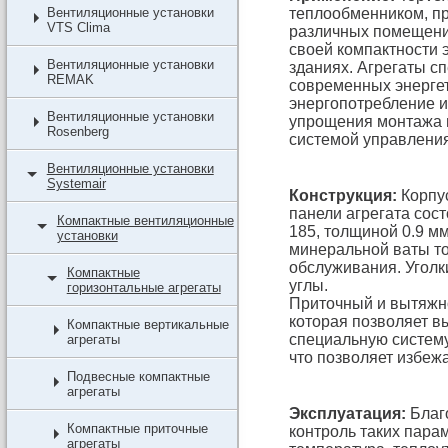
Вентиляционные установки
теплообменником, п
VTS Clima
различных помещений
своей компактности 
Вентиляционные установки
зданиях. Агрегаты с
REMAK
современных энергет
энергопотребление 
Вентиляционные установки
упрощения монтажа 
Rosenberg
системой управлени
Вентиляционные установки
Systemair
Конструкция:
Корпус
панели агрегата сос
Компактные вентиляционные
185, толщиной 0.9 мм
установки
минеральной ваты т
обслуживания. Уголк
Компактные
углы.
горизонтальные агрегаты
Приточный и вытяжн
которая позволяет в
Компактные вертикальные
специальную систему
агрегаты
что позволяет избежа
Подвесные компактные
агрегаты
Эксплуатация:
Благ
Компактные приточные
контроль таких парам
агрегаты