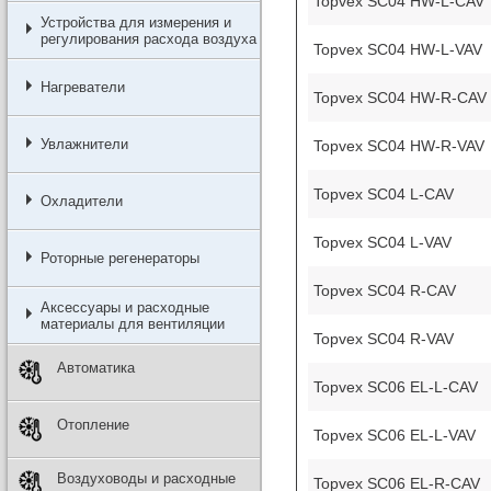
Topvex SC04 HW-L-CAV
Устройства для измерения и
регулирования расхода воздуха
Topvex SC04 HW-L-VAV
Нагреватели
Topvex SC04 HW-R-CAV
Увлажнители
Topvex SC04 HW-R-VAV
Topvex SC04 L-CAV
Охладители
Topvex SC04 L-VAV
Роторные регенераторы
Topvex SC04 R-CAV
Аксессуары и расходные
материалы для вентиляции
Topvex SC04 R-VAV
Автоматика
Topvex SC06 EL-L-CAV
Отопление
Topvex SC06 EL-L-VAV
Воздуховоды и расходные
Topvex SC06 EL-R-CAV