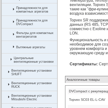
температура, тепло
вентиляции. Topvex 
Принадлежности для
такие как "фри-кулин
компактных агрегатов
воздуха взависимост
Topvex SR поддержи
Принадлежности для
DVCompact
данных (RS 485, TCP
совместно с Exoline
Фильтры для компактных
LON.
вентагрегатов
Функциональность и 
необходимое для со
Вытяжные агрегаты
уровнем комфорта и 
окружающую среду и
Центральные
вентиляционные установки
Сертификаты:
Серт
Вентиляционные установки
SHUFT
Аналогичные товары
Вентиляционные установки
RUCK
DVCompact с рекуперац
Вентиляционные установки
Mitsubishi Electric
Topvex SC03 EL-L-CAV