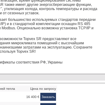
утилизация, время функционирования системы
SR также имеет другие энергосберегающие функции,
г", утилизация холода, контроль температуры и расхода
и от сезонных уставок.
вает большинство используемых стандартов передачи
/IP) и в стандартной комплектации оснащен RS 485
 и Modbus. Опционально возможна установка TCP/IP и
возможности Topvex SR предоставляют все
здания микроклимата помещений с высочайшим
наинизшими затратами на эксплуатацию. Сохраните
спользуя Topvex SR!
ификаты соответствия РФ, Украины
ией тепла
Цена по запросу
16 400 €
Заказать