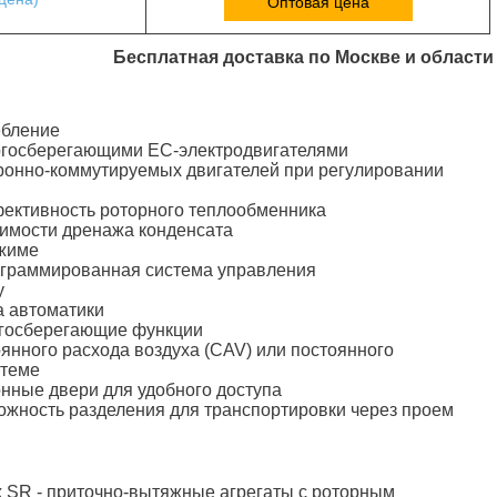
Оптовая цена
Бесплатная доставка по Москве и области
ебление
ергосберегающими ЕС-электродвигателями
ронно-коммутируемых двигателей при регулировании
фективность роторного теплообменника
димости дренажа конденсата
ежиме
ограммированная система управления
у
а автоматики
госберегающие функции
янного расхода воздуха (CAV) или постоянного
стеме
нные двери для удобного доступа
можность разделения для транспортировки через проем
 SR - приточно-вытяжные агрегаты с роторным