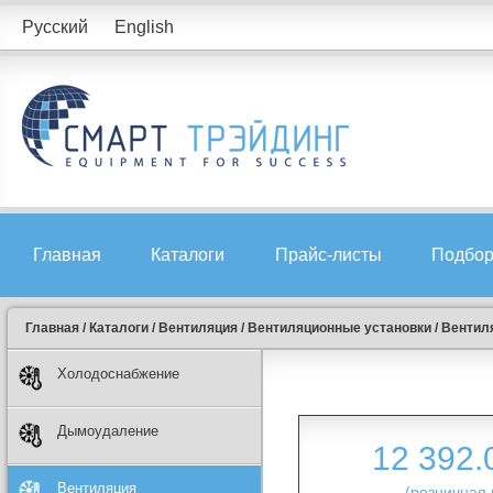
Русский
English
Главная
Каталоги
Прайс-листы
Подбор
Главная
/
Каталоги
/
Вентиляция
/
Вентиляционные установки
/
Вентиля
Холодоснабжение
Дымоудаление
12 392
Вентиляция
(розничная 