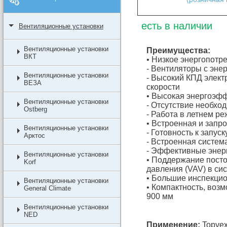
есть в наличии
Вентиляционные установки
Вентиляционные установки
Преимущества:
ВКТ
• Низкое энергопотр
- Вентиляторы с эн
Вентиляционные установки
- Высокий КПД элект
ВЕЗА
скорости
• Высокая энергоэф
Вентиляционные установки
- Отсутствие необхо
Ostberg
- Работа в летнем р
• Встроенная и запр
Вентиляционные установки
- Готовность к запуск
Арктос
- Встроенная систем
- Эффективные энер
Вентиляционные установки
• Поддержание посто
Korf
давления (VAV) в си
• Большие инспекцио
Вентиляционные установки
• Компактность, воз
General Climate
900 мм
Вентиляционные установки
NED
Применение:
Topvex