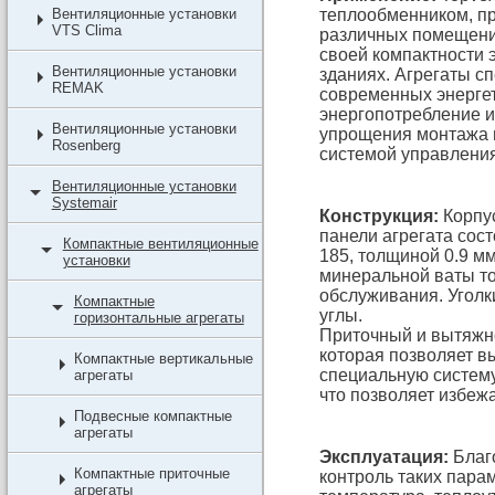
Вентиляционные установки
теплообменником, п
VTS Clima
различных помещений
своей компактности 
Вентиляционные установки
зданиях. Агрегаты с
REMAK
современных энергет
энергопотребление 
Вентиляционные установки
упрощения монтажа 
Rosenberg
системой управлени
Вентиляционные установки
Systemair
Конструкция:
Корпус
панели агрегата сос
Компактные вентиляционные
185, толщиной 0.9 мм
установки
минеральной ваты т
обслуживания. Уголк
Компактные
углы.
горизонтальные агрегаты
Приточный и вытяжн
которая позволяет в
Компактные вертикальные
специальную систему
агрегаты
что позволяет избежа
Подвесные компактные
агрегаты
Эксплуатация:
Благ
Компактные приточные
контроль таких парам
агрегаты