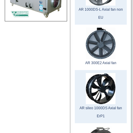
AR 1000DS-L Axial fan non
EU
AR 300E2 Axial fan
AR sileo 1000DS Axial fan
ErP1