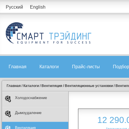
Русский
English
Главная
Каталоги
Прайс-листы
Подбор
Главная
/
Каталоги
/
Вентиляция
/
Вентиляционные установки
/
Вентиля
Холодоснабжение
Дымоудаление
12 290
Вентиляция
(розничная 