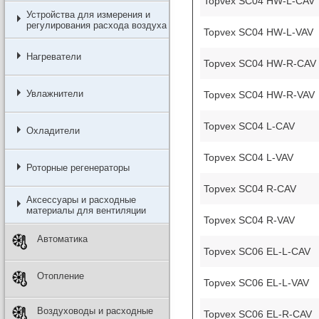
Topvex SC04 HW-L-CAV
Устройства для измерения и
регулирования расхода воздуха
Topvex SC04 HW-L-VAV
Нагреватели
Topvex SC04 HW-R-CAV
Увлажнители
Topvex SC04 HW-R-VAV
Topvex SC04 L-CAV
Охладители
Topvex SC04 L-VAV
Роторные регенераторы
Topvex SC04 R-CAV
Аксессуары и расходные
материалы для вентиляции
Topvex SC04 R-VAV
Автоматика
Topvex SC06 EL-L-CAV
Отопление
Topvex SC06 EL-L-VAV
Воздуховоды и расходные
Topvex SC06 EL-R-CAV