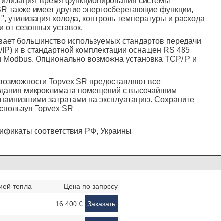
утилизация, время функционирования системы
SR также имеет другие энергосберегающие функции,
г", утилизация холода, контроль температуры и расхода
и от сезонных уставок.
вает большинство используемых стандартов передачи
/IP) и в стандартной комплектации оснащен RS 485
 и Modbus. Опционально возможна установка TCP/IP и
возможности Topvex SR предоставляют все
здания микроклимата помещений с высочайшим
наинизшими затратами на эксплуатацию. Сохраните
спользуя Topvex SR!
ификаты соответствия РФ, Украины
ией тепла
Цена по запросу
16 400 €
Заказать