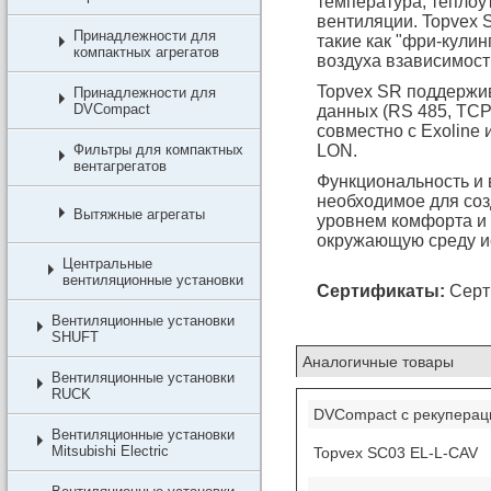
температура, тепло
вентиляции. Topvex 
Принадлежности для
такие как "фри-кулин
компактных агрегатов
воздуха взависимост
Topvex SR поддержи
Принадлежности для
DVCompact
данных (RS 485, TCP
совместно с Exoline
Фильтры для компактных
LON.
вентагрегатов
Функциональность и 
необходимое для со
Вытяжные агрегаты
уровнем комфорта и 
окружающую среду и
Центральные
вентиляционные установки
Сертификаты:
Серт
Вентиляционные установки
SHUFT
Аналогичные товары
Вентиляционные установки
RUCK
DVCompact с рекуперац
Вентиляционные установки
Mitsubishi Electric
Topvex SC03 EL-L-CAV