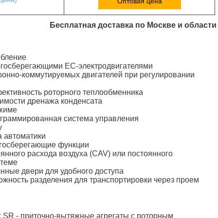
Оптовая цена
Бесплатная доставка по Москве и области
ебление
ергосберегающими ЕС-электродвигателями
ронно-коммутируемых двигателей при регулировании
фективность роторного теплообменника
димости дренажа конденсата
ежиме
ограммированная система управления
у
а автоматики
госберегающие функции
янного расхода воздуха (CAV) или постоянного
стеме
нные двери для удобного доступа
можность разделения для транспортировки через проем
 SR - приточно-вытяжные агрегаты с роторным