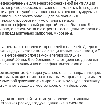
редназначенные для энергоэффективной вентиляции
, например офисов, магазинов, школ и т.п. Благодаря
эти агрегаты удобно использовать в реконструируемых
пециально спроектированы для выполнения
ических требований, имеют очень низкое
и высокоэффективный роторный теплообменник. Для
и ввода в эксплуатацию агрегаты оснащены встроенной
я и предварительно запрограммированы.
 агрегата изготовлен из профилей и панелей. Двери и
тоят из двух листов стали с алюцинковым покрытием, AZ
 и внутреннего слоя звуко- и теплоизоляции -
олщиной 50 мм. Две большие инспекционные двери для
и из литого алюминия и профиль имеют скошенные
ой воздушные фильтры установлены на направляющей,
ынимать их для осмотра и замены. Направляющая имеет
 быстрой фиксации фильтра и изолирующую прокладку,
ть утечек воздуха в местах крепления фильтров.
одаря встроенной системе управления возможны
етров как расход воздуха, давление в системе,