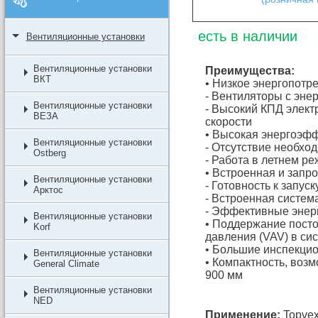
есть в наличии
Вентиляционные установки
Вентиляционные установки
Преимущества:
ВКТ
• Низкое энергопотр
- Вентиляторы с эн
Вентиляционные установки
- Высокий КПД элект
ВЕЗА
скорости
• Высокая энергоэф
Вентиляционные установки
- Отсутствие необхо
Ostberg
- Работа в летнем р
• Встроенная и запр
Вентиляционные установки
- Готовность к запуск
Арктос
- Встроенная систем
- Эффективные энер
Вентиляционные установки
• Поддержание посто
Korf
давления (VAV) в си
• Большие инспекцио
Вентиляционные установки
• Компактность, воз
General Climate
900 мм
Вентиляционные установки
NED
Применение:
Topvex