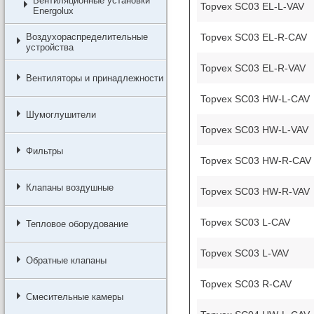
Вентиляционные установки
Topvex SC03 EL-L-VAV
Energolux
Topvex SC03 EL-R-CAV
Воздухораспределительные
устройства
Topvex SC03 EL-R-VAV
Вентиляторы и принадлежности
Topvex SC03 HW-L-CAV
Шумоглушители
Topvex SC03 HW-L-VAV
Фильтры
Topvex SC03 HW-R-CAV
Клапаны воздушные
Topvex SC03 HW-R-VAV
Topvex SC03 L-CAV
Тепловое оборудование
Topvex SC03 L-VAV
Обратные клапаны
Topvex SC03 R-CAV
Смесительные камеры