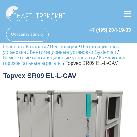
+7 (495) 204-19-33
Главная
/
Каталоги
/
Вентиляция
/
Вентиляционные
установки
/
Вентиляционные установки Systemair
/
Компактные вентиляционные установки
/
Компактные
горизонтальные агрегаты
/
Topvex SR09 EL-L-CAV
Topvex SR09 EL-L-CAV