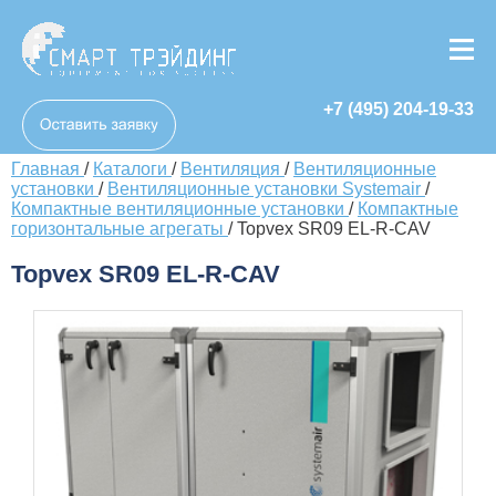
+7 (495) 204-19-33
Главная
/
Каталоги
/
Вентиляция
/
Вентиляционные
установки
/
Вентиляционные установки Systemair
/
Компактные вентиляционные установки
/
Компактные
горизонтальные агрегаты
/
Topvex SR09 EL-R-CAV
Topvex SR09 EL-R-CAV