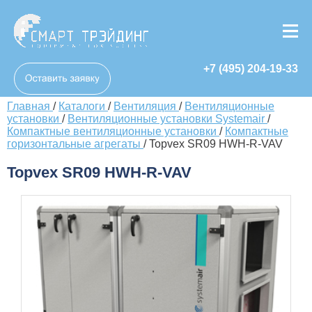
+7 (495) 204-19-33
Главная
/
Каталоги
/
Вентиляция
/
Вентиляционные
установки
/
Вентиляционные установки Systemair
/
Компактные вентиляционные установки
/
Компактные
горизонтальные агрегаты
/
Topvex SR09 HWH-R-VAV
Topvex SR09 HWH-R-VAV