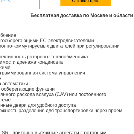
Оптовая цена
Бесплатная доставка по Москве и области
ебление
ергосберегающими ЕС-электродвигателями
ронно-коммутируемых двигателей при регулировании
фективность роторного теплообменника
димости дренажа конденсата
ежиме
ограммированная система управления
у
а автоматики
госберегающие функции
янного расхода воздуха (CAV) или постоянного
стеме
нные двери для удобного доступа
можность разделения для транспортировки через проем
 SR - приточно-вытяжные агрегаты с роторным