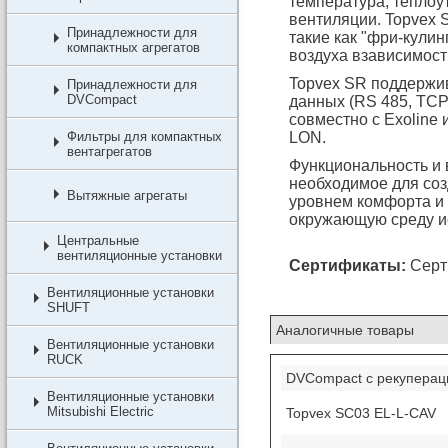
температура, тепло
вентиляции. Topvex 
Принадлежности для
такие как "фри-кулин
компактных агрегатов
воздуха взависимост
Topvex SR поддержи
Принадлежности для
DVCompact
данных (RS 485, TCP
совместно с Exoline
Фильтры для компактных
LON.
вентагрегатов
Функциональность и 
необходимое для со
Вытяжные агрегаты
уровнем комфорта и 
окружающую среду и
Центральные
вентиляционные установки
Сертификаты:
Серт
Вентиляционные установки
SHUFT
Аналогичные товары
Вентиляционные установки
RUCK
DVCompact с рекуперац
Вентиляционные установки
Mitsubishi Electric
Topvex SC03 EL-L-CAV