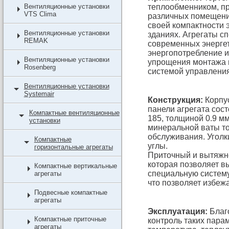
Вентиляционные установки
теплообменником, п
VTS Clima
различных помещений
своей компактности 
Вентиляционные установки
зданиях. Агрегаты с
REMAK
современных энергет
энергопотребление 
Вентиляционные установки
упрощения монтажа 
Rosenberg
системой управлени
Вентиляционные установки
Systemair
Конструкция:
Корпус
панели агрегата сос
Компактные вентиляционные
185, толщиной 0.9 мм
установки
минеральной ваты т
обслуживания. Уголк
Компактные
углы.
горизонтальные агрегаты
Приточный и вытяжн
которая позволяет в
Компактные вертикальные
специальную систему
агрегаты
что позволяет избежа
Подвесные компактные
агрегаты
Эксплуатация:
Благ
Компактные приточные
контроль таких парам
агрегаты