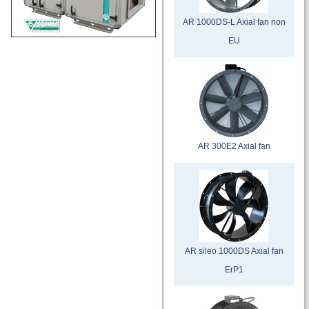
AR 1000DS-L Axial fan non
EU
AR 300E2 Axial fan
AR sileo 1000DS Axial fan
ErP1