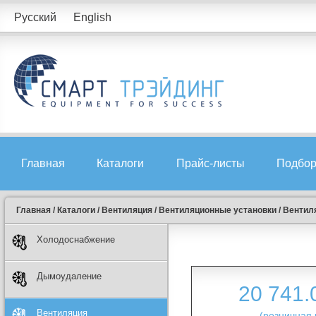
Русский
English
Главная
Каталоги
Прайс-листы
Подбор
Главная
/
Каталоги
/
Вентиляция
/
Вентиляционные установки
/
Вентиля
Холодоснабжение
Дымоудаление
20 741
Вентиляция
(розничная 