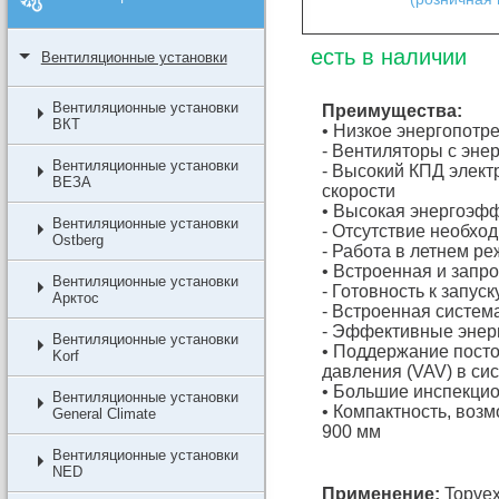
есть в наличии
Вентиляционные установки
Вентиляционные установки
Преимущества:
ВКТ
• Низкое энергопотр
- Вентиляторы с эн
Вентиляционные установки
- Высокий КПД элект
ВЕЗА
скорости
• Высокая энергоэф
Вентиляционные установки
- Отсутствие необхо
Ostberg
- Работа в летнем р
• Встроенная и запр
Вентиляционные установки
- Готовность к запуск
Арктос
- Встроенная систем
- Эффективные энер
Вентиляционные установки
• Поддержание посто
Korf
давления (VAV) в си
• Большие инспекцио
Вентиляционные установки
• Компактность, воз
General Climate
900 мм
Вентиляционные установки
NED
Применение:
Topvex