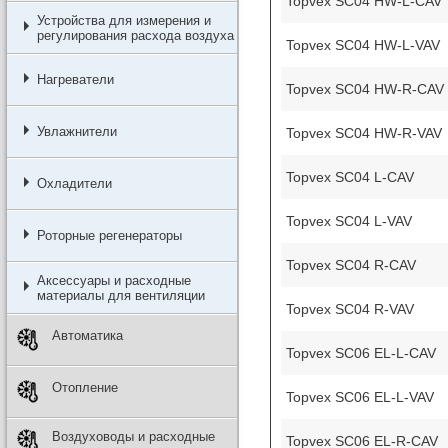
Topvex SC04 HW-L-CAV
Устройства для измерения и
регулирования расхода воздуха
Topvex SC04 HW-L-VAV
Нагреватели
Topvex SC04 HW-R-CAV
Увлажнители
Topvex SC04 HW-R-VAV
Topvex SC04 L-CAV
Охладители
Topvex SC04 L-VAV
Роторные регенераторы
Topvex SC04 R-CAV
Аксессуары и расходные
материалы для вентиляции
Topvex SC04 R-VAV
Автоматика
Topvex SC06 EL-L-CAV
Отопление
Topvex SC06 EL-L-VAV
Воздуховоды и расходные
Topvex SC06 EL-R-CAV