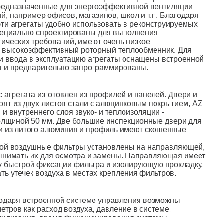
редназначенные для энергоэффективной вентиляции
, например офисов, магазинов, школ и т.п. Благодаря
эти агрегаты удобно использовать в реконструируемых
пециально спроектированы для выполнения
ических требований, имеют очень низкое
и высокоэффективный роторный теплообменник. Для
и ввода в эксплуатацию агрегаты оснащены встроенной
я и предварительно запрограммированы.
 агрегата изготовлен из профилей и панелей. Двери и
тоят из двух листов стали с алюцинковым покрытием, AZ
 и внутреннего слоя звуко- и теплоизоляции -
олщиной 50 мм. Две большие инспекционные двери для
и из литого алюминия и профиль имеют скошенные
ой воздушные фильтры установлены на направляющей,
ынимать их для осмотра и замены. Направляющая имеет
 быстрой фиксации фильтра и изолирующую прокладку,
ть утечек воздуха в местах крепления фильтров.
одаря встроенной системе управления возможны
етров как расход воздуха, давление в системе,