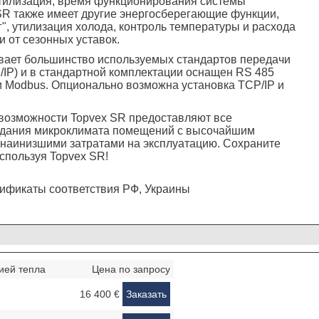
утилизация, время функционирования системы
SR также имеет другие энергосберегающие функции,
г", утилизация холода, контроль температуры и расхода
и от сезонных уставок.
вает большинство используемых стандартов передачи
/IP) и в стандартной комплектации оснащен RS 485
 и Modbus. Опционально возможна установка TCP/IP и
возможности Topvex SR предоставляют все
здания микроклимата помещений с высочайшим
наинизшими затратами на эксплуатацию. Сохраните
спользуя Topvex SR!
ификаты соответствия РФ, Украины
ией тепла
Цена по запросу
16 400 €
Заказать