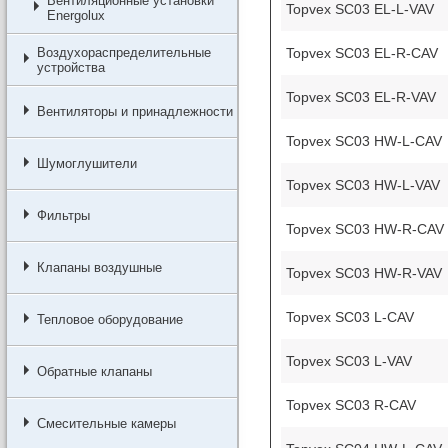
Вентиляционные установки
Topvex SC03 EL-L-VAV
Energolux
Topvex SC03 EL-R-CAV
Воздухораспределительные
устройства
Topvex SC03 EL-R-VAV
Вентиляторы и принадлежности
Topvex SC03 HW-L-CAV
Шумоглушители
Topvex SC03 HW-L-VAV
Фильтры
Topvex SC03 HW-R-CAV
Клапаны воздушные
Topvex SC03 HW-R-VAV
Topvex SC03 L-CAV
Тепловое оборудование
Topvex SC03 L-VAV
Обратные клапаны
Topvex SC03 R-CAV
Смесительные камеры