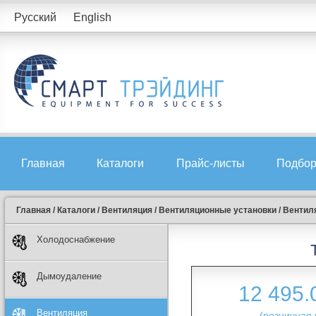
Русский
English
Главная
Каталоги
Прайс-листы
Подбор
Главная
/
Каталоги
/
Вентиляция
/
Вентиляционные установки
/
Вентиля
Холодоснабжение
Дымоудаление
12 495
Вентиляция
(розничная 