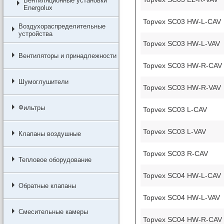
Вентиляционные установки
Energolux
Topvex SC03 HW-L-CAV
Воздухораспределительные
устройства
Topvex SC03 HW-L-VAV
Вентиляторы и принадлежности
Topvex SC03 HW-R-CAV
Шумоглушители
Topvex SC03 HW-R-VAV
Фильтры
Topvex SC03 L-CAV
Topvex SC03 L-VAV
Клапаны воздушные
Topvex SC03 R-CAV
Тепловое оборудование
Topvex SC04 HW-L-CAV
Обратные клапаны
Topvex SC04 HW-L-VAV
Смесительные камеры
Topvex SC04 HW-R-CAV