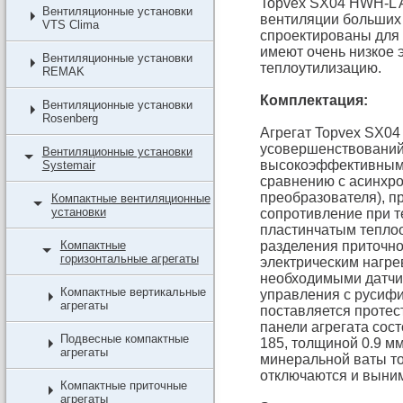
Topvex SX04 HWH-L A
Вентиляционные установки
вентиляции больших
VTS Clima
спроектированы для
имеют очень низкое
Вентиляционные установки
теплоутилизацию.
REMAK
Комплектация:
Вентиляционные установки
Rosenberg
Агрегат Topvex SX0
усовершенствований
Вентиляционные установки
высокоэффективными
Systemair
сравнению с асинхр
преобразователя), 
Компактные вентиляционные
установки
сопротивление при т
пластинчатым теплоо
Компактные
разделения приточно
горизонтальные агрегаты
электрическим нагре
необходимыми датчик
Компактные вертикальные
управления с русиф
агрегаты
поставляется протес
панели агрегата сос
Подвесные компактные
185, толщиной 0.9 мм
агрегаты
минеральной ваты т
отключаются и выним
Компактные приточные
агрегаты