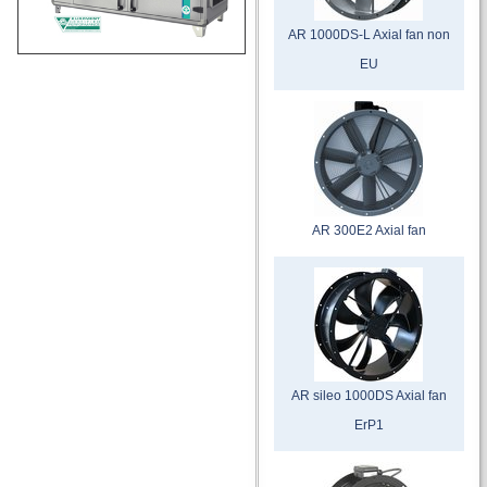
AR 1000DS-L Axial fan non
EU
AR 300E2 Axial fan
AR sileo 1000DS Axial fan
ErP1