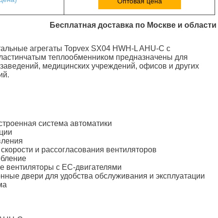
Оптовая цена
Бесплатная доставка по Москве и области
тальные агрегаты Topvex SX04 HWH-L AHU-C с
ластинчатым теплообменником предназначены для
заведений, медицинских учреждений, офисов и других
ий.
строенная система автоматики
ации
вления
 скорости и рассогласования вентиляторов
ебление
е вентиляторы с ЕС-двигателями
нные двери для удобства обслуживания и эксплуатации
ма