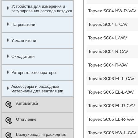
Устройства для измерения и
Topvex SC04 HW-R-VAV
регулирования расхода воздуха
Topvex SC04 L-CAV
Нагреватели
Topvex SC04 L-VAV
Увлажнители
Topvex SC04 R-CAV
Охладители
Topvex SC04 R-VAV
Роторные регенераторы
Topvex SC06 EL-L-CAV
Аксессуары и расходные
материалы для вентиляции
Topvex SC06 EL-L-VAV
Автоматика
Topvex SC06 EL-R-CAV
Topvex SC06 EL-R-VAV
Отопление
Topvex SC06 HW-L-CAV
Воздуховоды и расходные