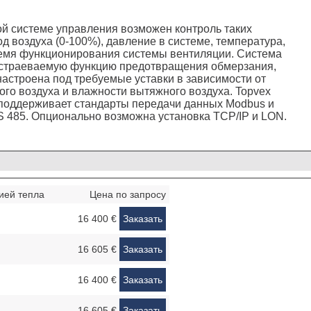
й системе управления возможен контроль таких
д воздуха (0-100%), давление в системе, температура,
ремя функционирования системы вентиляции. Система
астраеваемую функцию предотвращения обмерзания,
настроена под требуемые уставки в зависимости от
го воздуха и влажности вытяжного воздуха. Topvex
оддерживает стандарты передачи данных Modbus и
RS 485. Опционально возможна установка TCP/IP и LON.
ией тепла
Цена по запросу
16 400 €
Заказать
16 605 €
Заказать
16 400 €
Заказать
16 605 €
Заказать