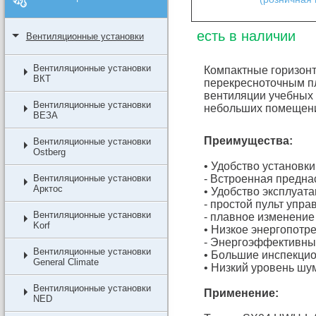
есть в наличии
Вентиляционные установки
Вентиляционные установки
Компактные горизон
ВКТ
перекресноточным п
вентиляции учебных 
Вентиляционные установки
небольших помещен
ВЕЗА
Преимущества:
Вентиляционные установки
Ostberg
• Удобство установки
Вентиляционные установки
- Встроенная предна
Арктос
• Удобство эксплуат
- простой пульт упра
Вентиляционные установки
- плавное изменение
Korf
• Низкое энергопотр
- Энергоэффективны
Вентиляционные установки
• Большие инспекцио
General Climate
• Низкий уровень шу
Вентиляционные установки
Применение:
NED