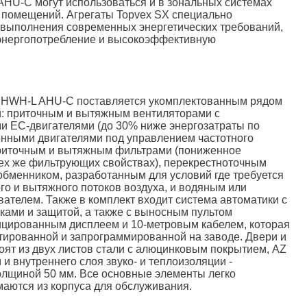
HU-C могут использоваться и в зональных системах
 помещений. Агрегаты Topvex SX специально
 выполнения современных энергетических требований,
 энергопотребление и высокоэффективную
4 HWH-L AHU-C поставляется укомплектованным рядом
: приточным и вытяжным вентиляторами с
 ЕС-двигателями (до 30% ниже энергозатраты по
онными двигателями под управлением частотного
приточным и вытяжным фильтрами (пониженное
ех же фильтрующих свойствах), перекрестноточным
бменником, разработанным для условий где требуется
го и вытяжного потоков воздуха, и водяным или
вателем. Также в комплект входит система автоматики с
ами и защитой, а также с выносным пультом
ицированным дисплеем и 10-метровым кабелем, которая
тированной и запрограммированной на заводе. Двери и
тоят из двух листов стали с алюцинковым покрытием, AZ
 и внутреннего слоя звуко- и теплоизоляции -
олщиной 50 мм. Все основные элементы легко
аются из корпуса для обслуживания.