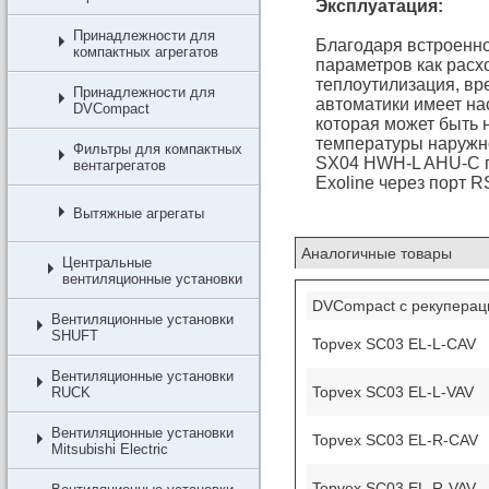
Эксплуатация:
Принадлежности для
Благодаря встроенно
компактных агрегатов
параметров как расхо
теплоутилизация, в
Принадлежности для
автоматики имеет н
DVCompact
которая может быть 
температуры наружно
Фильтры для компактных
SX04 HWH-L AHU-C п
вентагрегатов
Exoline через порт 
Вытяжные агрегаты
Аналогичные товары
Центральные
вентиляционные установки
DVCompact с рекуперац
Вентиляционные установки
SHUFT
Topvex SC03 EL-L-CAV
Вентиляционные установки
Topvex SC03 EL-L-VAV
RUCK
Вентиляционные установки
Topvex SC03 EL-R-CAV
Mitsubishi Electric
Topvex SC03 EL-R-VAV