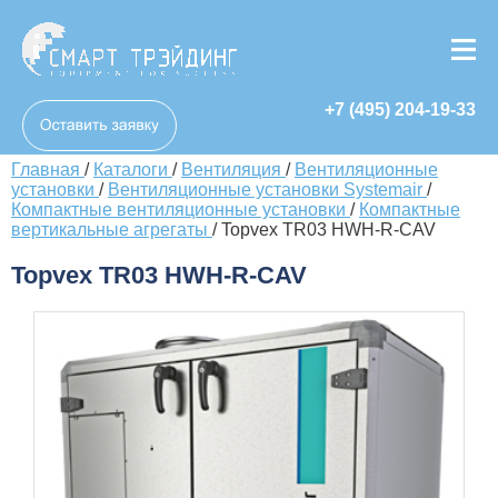
+7 (495) 204-19-33
Главная
/
Каталоги
/
Вентиляция
/
Вентиляционные
установки
/
Вентиляционные установки Systemair
/
Компактные вентиляционные установки
/
Компактные
вертикальные агрегаты
/
Topvex TR03 HWH-R-CAV
Topvex TR03 HWH-R-CAV