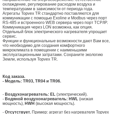
охлаждение, регулирование расходом воздуха и
температурами в зависимости от периода года.
Агрегаты Topvex TR стандартно поставляются для
коммуникации с помощью Exoline и Modbus через порт
RS-485 и встроенного WEB сервера через порт TCP/IP.
Коммуникация через LON возможна, как опция.
Отдельный блок электрического нагревателя упрощает
сервис.
Функции и функциональные возможности дают Вам все,
что необходимо для создания комфортного
микроклимата в помещении с наименьшими
эксплуатационными затратами. Сохраните экологию
Земли, используя Topvex TR.
Код заказа.
- Модель: TR03, TR04 и TR06.
-
Воздухонагреватель: EL
(электрический).
-
Водяной воздухонагреватель: HWL
(низкая
мощность),
HWH
(высокая мощность).
-
Отсутствует.
Пример: агрегат без нагревателя Topvex