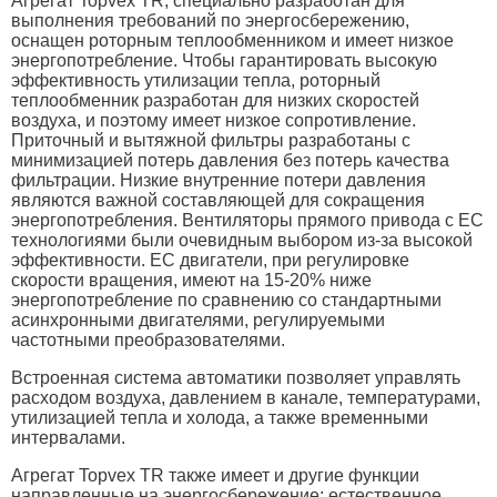
Агрегат Topvex TR, специально разработан для
выполнения требований по энергосбережению,
оснащен роторным теплообменником и имеет низкое
энергопотребление. Чтобы гарантировать высокую
эффективность утилизации тепла, роторный
теплообменник разработан для низких скоростей
воздуха, и поэтому имеет низкое сопротивление.
Приточный и вытяжной фильтры разработаны с
минимизацией потерь давления без потерь качества
фильтрации. Низкие внутренние потери давления
являются важной составляющей для сокращения
энергопотребления. Вентиляторы прямого привода с EC
технологиями были очевидным выбором из-за высокой
эффективности. EC двигатели, при регулировке
скорости вращения, имеют на 15-20% ниже
энергопотребление по сравнению со стандартными
асинхронными двигателями, регулируемыми
частотными преобразователями.
Встроенная система автоматики позволяет управлять
расходом воздуха, давлением в канале, температурами,
утилизацией тепла и холода, а также временными
интервалами.
Агрегат Topvex TR также имеет и другие функции
направленные на энергосбережение: естественное