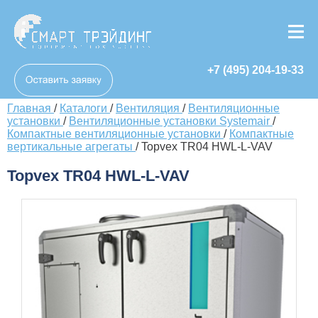
+7 (495) 204-19-33
Главная
/
Каталоги
/
Вентиляция
/
Вентиляционные
установки
/
Вентиляционные установки Systemair
/
Компактные вентиляционные установки
/
Компактные
вертикальные агрегаты
/
Topvex TR04 HWL-L-VAV
Topvex TR04 HWL-L-VAV