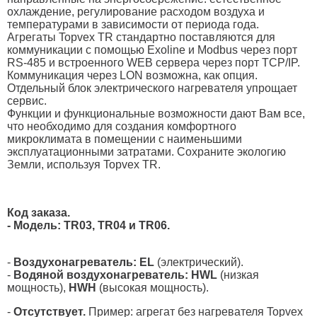
охлаждение, регулирование расходом воздуха и
температурами в зависимости от периода года.
Агрегаты Topvex TR стандартно поставляются для
коммуникации с помощью Exoline и Modbus через порт
RS-485 и встроенного WEB сервера через порт TCP/IP.
Коммуникация через LON возможна, как опция.
Отдельный блок электрического нагревателя упрощает
сервис.
Функции и функциональные возможности дают Вам все,
что необходимо для создания комфортного
микроклимата в помещении с наименьшими
эксплуатационными затратами. Сохраните экологию
Земли, используя Topvex TR.
Код заказа.
- Модель: TR03, TR04 и TR06.
-
Воздухонагреватель: EL
(электрический).
-
Водяной воздухонагреватель: HWL
(низкая
мощность),
HWH
(высокая мощность).
-
Отсутствует.
Пример: агрегат без нагревателя Topvex