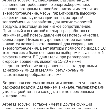
Агрегат Topvex TR, специально разработан для
выполнения требований по энергосбережению,
оснащен роторным теплообменником и имеет низкое
энергопотребление. Чтобы гарантировать высокую
эффективность утилизации тепла, роторный
теплообменник разработан для низких скоростей
воздуха, и поэтому имеет низкое сопротивление.
Приточный и вытяжной фильтры разработаны с
минимизацией потерь давления без потерь качества
фильтрации. Низкие внутренние потери давления
являются важной составляющей для сокращения
энергопотребления. Вентиляторы прямого привода с EC
технологиями были очевидным выбором из-за высокой
эффективности. EC двигатели, при регулировке
скорости вращения, имеют на 15-20% ниже
энергопотребление по сравнению со стандартными
асинхронными двигателями, регулируемыми
частотными преобразователями.
Встроенная система автоматики позволяет управлять
расходом воздуха, давлением в канале, температурами,
утилизацией тепла и холода, а также временными
интервалами.
Агрегат Topvex TR также имеет и другие функции
направленные на энергосбережение: естественное