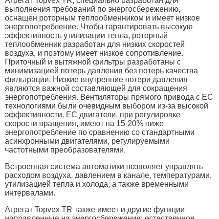
Агрегат Topvex TR, специально разработан для
выполнения требований по энергосбережению,
оснащен роторным теплообменником и имеет низкое
энергопотребление. Чтобы гарантировать высокую
эффективность утилизации тепла, роторный
теплообменник разработан для низких скоростей
воздуха, и поэтому имеет низкое сопротивление.
Приточный и вытяжной фильтры разработаны с
минимизацией потерь давления без потерь качества
фильтрации. Низкие внутренние потери давления
являются важной составляющей для сокращения
энергопотребления. Вентиляторы прямого привода с EC
технологиями были очевидным выбором из-за высокой
эффективности. EC двигатели, при регулировке
скорости вращения, имеют на 15-20% ниже
энергопотребление по сравнению со стандартными
асинхронными двигателями, регулируемыми
частотными преобразователями.
Встроенная система автоматики позволяет управлять
расходом воздуха, давлением в канале, температурами,
утилизацией тепла и холода, а также временными
интервалами.
Агрегат Topvex TR также имеет и другие функции
направленные на энергосбережение: естественное