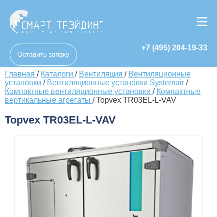
+7 (495) 204-19-33
Главная
/
Каталоги
/
Вентиляция
/
Вентиляционные
установки
/
Вентиляционные установки Systemair
/
Компактные вентиляционные установки
/
Компактные
вертикальные агрегаты
/
Topvex TR03EL-L-VAV
Topvex TR03EL-L-VAV