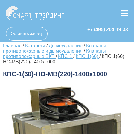
+7 (495) 204-19-33
Главная
/
Каталоги
/
Дымоудаление
/
Клапаны
противопожарные и дымоудаления
/
Клапаны
противопожарные ВКТ
/
КПС-1
/
КПС-1(60)
/
КПС-1(60)-
НО-МВ(220)-1400х1000
КПС-1(60)-НО-МВ(220)-1400х1000