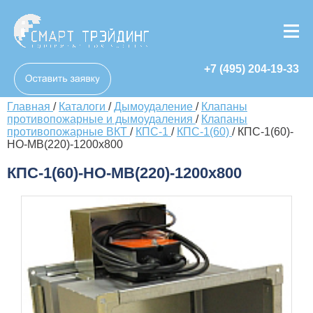
+7 (495) 204-19-33
Главная
/
Каталоги
/
Дымоудаление
/
Клапаны
противопожарные и дымоудаления
/
Клапаны
противопожарные ВКТ
/
КПС-1
/
КПС-1(60)
/
КПС-1(60)-
НО-МВ(220)-1200х800
КПС-1(60)-НО-МВ(220)-1200х800