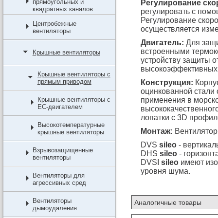
прямоугольных и
Регулирование ско
квадратных каналов
регулировать с помо
Регулирование скоро
Центробежные
осуществляется изме
вентиляторы
Двигатель:
Для защи
встроенными термок
Крышные вентиляторы
устройству защиты о
высокоэффективных 
Крышные вентиляторы с
прямым приводом
Конструкция:
Корпус
оцинкованной стали
Крышные вентиляторы с
применения в морско
EC-двигателем
высококачественног
лопатки с 3D профил
Высокотемпературные
Монтаж:
Вентилятор
крышные вентиляторы
DVS
sileo
- вертикал
Взрывозащищенные
DHS
sileo
- горизонт
вентиляторы
DVSI
sileo
имеют изо
уровня шума.
Вентиляторы для
агрессивных сред
Вентиляторы
Аналогичные товары
дымоудаления