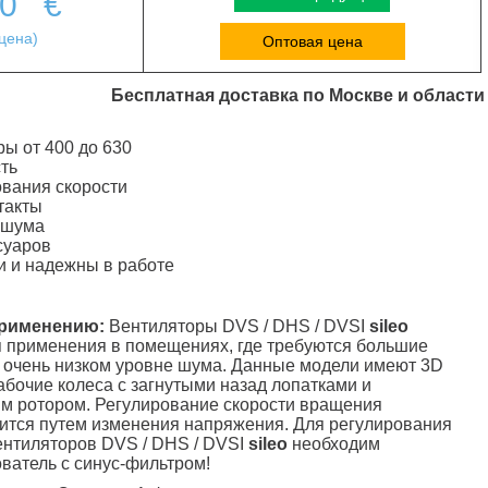
00
€
цена)
Оптовая цена
Бесплатная доставка по Москве и области
ы от 400 до 630
ть
вания скорости
такты
 шума
суаров
и и надежны в работе
применению:
Вентиляторы DVS / DHS / DVSI
sileo
 применения в помещениях, где требуются большие
 очень низком уровне шума. Данные модели имеют 3D
очие колеса с загнутыми назад лопатками и
м ротором. Регулирование скорости вращения
ится путем изменения напряжения. Для регулирования
ентиляторов DVS / DHS / DVSI
sileo
необходим
ватель с синус-фильтром!