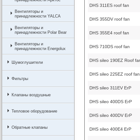
DHS 311ES roof fan
Вентиляторы и
принадлежности YALCA
DHS 355DV roof fan
Вентиляторы и
принадлежности Polar Bear
DHS 355E4 roof fan
Вентиляторы и
DHS 710DS roof fan
принадлежности Energolux
DHS sileo 190EZ Roof fa
Шумоглушители
DHS sileo 225EZ roof fan
Фильтры
DHS sileo 311EV ErP
Клапаны воздушные
DHS sileo 400DS ErP
Тепловое оборудование
DHS sileo 400DV ErP
Обратные клапаны
DHS sileo 400E4 ErP