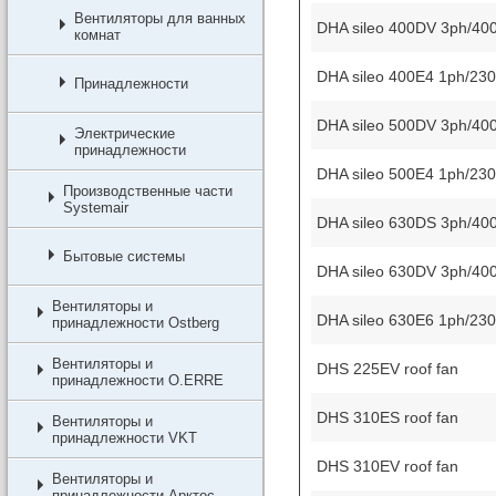
Вентиляторы для ванных
DHA sileo 400DV 3ph/40
комнат
DHA sileo 400E4 1ph/23
Принадлежности
DHA sileo 500DV 3ph/40
Электрические
принадлежности
DHA sileo 500E4 1ph/23
Производственные части
Systemair
DHA sileo 630DS 3ph/40
Бытовые системы
DHA sileo 630DV 3ph/40
Вентиляторы и
DHA sileo 630E6 1ph/23
принадлежности Ostberg
Вентиляторы и
DHS 225EV roof fan
принадлежности O.ERRE
DHS 310ES roof fan
Вентиляторы и
принадлежности VKT
DHS 310EV roof fan
Вентиляторы и
принадлежности Арктос