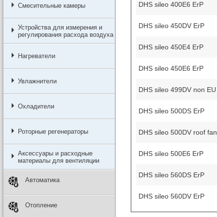
DHS sileo 400E6 ErP
Смесительные камеры
DHS sileo 450DV ErP
Устройства для измерения и
регулирования расхода воздуха
DHS sileo 450E4 ErP
Нагреватели
DHS sileo 450E6 ErP
Увлажнители
DHS sileo 499DV non EU
Охладители
DHS sileo 500DS ErP
Роторные регенераторы
DHS sileo 500DV roof fan
DHS sileo 500E6 ErP
Аксессуары и расходные
материалы для вентиляции
DHS sileo 560DS ErP
Автоматика
DHS sileo 560DV ErP
Отопление