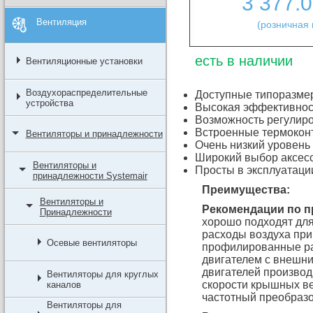
3 377.
Вентиляция
(розничная 
есть в наличии
Вентиляционные установки
Воздухораспределительные
Доступные типоразмер
устройства
Высокая эффективнос
Возможность регулиро
Встроенные термокон
Вентиляторы и принадлежности
Очень низкий уровень
Широкий выбор аксес
Вентиляторы и
Просты в эксплуатаци
принадлежности Systemair
Преимущества:
Вентиляторы и
Рекомендации по 
Принадлежности
хорошо подходят для
расходы воздуха при
Осевые вентиляторы
профилированные раб
двигателем с внешни
двигателей производ
Вентиляторы для круглых
скорости крышных в
каналов
частотный преобразо
Вентиляторы для