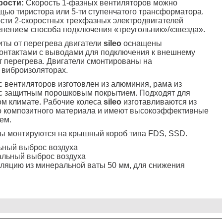
рости:
Скорость 1-фазных вентиляторов можно
щью тиристора или 5-ти ступенчатого трансформатора.
сти 2-скоростных трехфазных электродвигателей
нением способа подключения «треугольник»/«звезда».
ты от перегрева двигатели
sileo
оснащены
онтактами с выводами для подключения к внешнему
т перегрева. Двигатели смонтированы на
виброизоляторах.
 вентиляторов изготовлен из алюминия, рама из
 с защитным порошковым покрытием. Подходят для
м климате. Рабочие колеса
sileo
изготавливаются из
о композитного материала и имеют высокоэффективные
ем.
ы монтируются на крышный короб типа FDS, SSD.
ьный выброс воздуха
альный выброс воздуха
ляцию из минеральной ваты 50 мм, для снижения