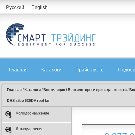
Русский
English
Главная
Каталоги
Прайс-листы
Подбор
Главная
/
Каталоги
/
Вентиляция
/
Вентиляторы и принадлежности
/
Ве
DHS sileo 630DV roof fan
Холодоснабжение
Дымоудаление