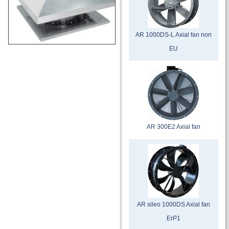
AR 1000DS-L Axial fan non
EU
AR 300E2 Axial fan
AR sileo 1000DS Axial fan
ErP1