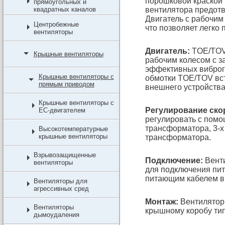
порошковой краской 
прямоугольных и
квадратных каналов
вентилятора предотв
Двигатель с рабочим
Центробежные
что позволяет легко
вентиляторы
Двигатель:
TOE/TOV 
Крышные вентиляторы
рабочим колесом с з
эффективных виброга
Крышные вентиляторы с
обмотки TOE/TOV вс
прямым приводом
внешнего устройства
Крышные вентиляторы с
Регулирование ско
EC-двигателем
регулировать с помо
трансформатора, 3-х
Высокотемпературные
крышные вентиляторы
трансформатора.
Взрывозащищенные
Подключение:
Венти
вентиляторы
для подключения пит
питающим кабелем в 
Вентиляторы для
агрессивных сред
Монтаж:
Вентилятор
Вентиляторы
крышному коробу тип
дымоудаления