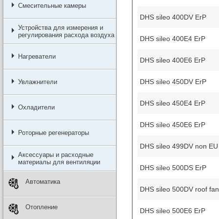
Смесительные камеры
DHS sileo 400DV ErP
Устройства для измерения и
регулирования расхода воздуха
DHS sileo 400E4 ErP
Нагреватели
DHS sileo 400E6 ErP
DHS sileo 450DV ErP
Увлажнители
DHS sileo 450E4 ErP
Охладители
DHS sileo 450E6 ErP
Роторные регенераторы
DHS sileo 499DV non EU
Аксессуары и расходные
материалы для вентиляции
DHS sileo 500DS ErP
Автоматика
DHS sileo 500DV roof fan
Отопление
DHS sileo 500E6 ErP