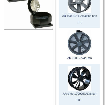
AR 1000DS-L Axial fan non
EU
AR 300E2 Axial fan
AR sileo 1000DS Axial fan
ErP1