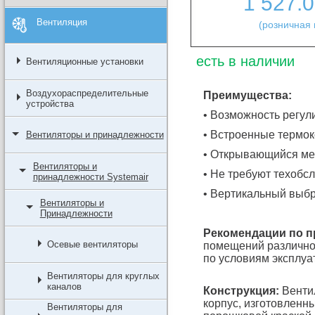
1 527.
Вентиляция
(розничная 
есть в наличии
Вентиляционные установки
Воздухораспределительные
Преимущества:
устройства
• Возможность регул
• Встроенные термо
Вентиляторы и принадлежности
• Открывающийся ме
Вентиляторы и
• Не требуют техобс
принадлежности Systemair
• Вертикальный выбр
Вентиляторы и
Принадлежности
Рекомендации по 
Осевые вентиляторы
помещений различног
по условиям эксплуат
Вентиляторы для круглых
каналов
Конструкция:
Венти
корпус, изготовленн
Вентиляторы для