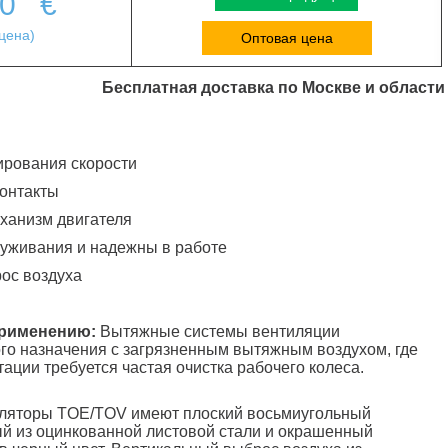
00
€
цена)
Оптовая цена
Бесплатная доставка по Москве и области
ирования скорости
контакты
ханизм двигателя
луживания и надежны в работе
ос воздуха
применению:
Вытяжные системы вентиляции
о назначения с загрязненным вытяжным воздухом, где
ации требуется частая очистка рабочего колеса.
ляторы TOE/TOV имеют плоский восьмиугольный
ый из оцинкованной листовой стали и окрашенный