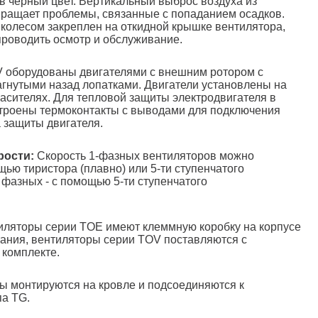
в черный цвет. Вертикальный выброс воздуха из
ращает проблемы, связанные с попаданием осадков.
 колесом закреплен на откидной крышке вентилятора,
 проводить осмотр и обслуживание.
оборудованы двигателями с внешним ротором с
агнутыми назад лопатками. Двигатели установлены на
сителях. Для тепловой защиты электродвигателя в
троены термоконтакты с выводами для подключения
 защиты двигателя.
рости:
Скорость 1-фазных вентиляторов можно
щью тиристора (плавно) или 5-ти ступенчатого
 фазных - с помощью 5-ти ступенчатого
ляторы серии TOE имеют клеммную коробку на корпусе
ания, вентиляторы серии TOV поставляются с
комплекте.
ы монтируются на кровле и подсоединяются к
а TG.