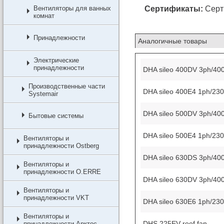
Вентиляторы для ванных
Сертификаты:
Серт
комнат
Принадлежности
Аналогичные товары
Электрические
принадлежности
DHA sileo 400DV 3ph/40
Производственные части
DHA sileo 400E4 1ph/23
Systemair
DHA sileo 500DV 3ph/40
Бытовые системы
DHA sileo 500E4 1ph/23
Вентиляторы и
принадлежности Ostberg
DHA sileo 630DS 3ph/40
Вентиляторы и
принадлежности O.ERRE
DHA sileo 630DV 3ph/40
Вентиляторы и
принадлежности VKT
DHA sileo 630E6 1ph/23
Вентиляторы и
DHS 225EV roof fan
принадлежности Арктос