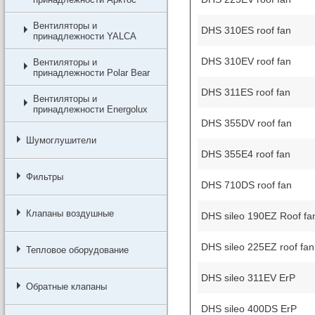
Вентиляторы и
DHS 310ES roof fan
принадлежности YALCA
DHS 310EV roof fan
Вентиляторы и
принадлежности Polar Bear
DHS 311ES roof fan
Вентиляторы и
принадлежности Energolux
DHS 355DV roof fan
Шумоглушители
DHS 355E4 roof fan
Фильтры
DHS 710DS roof fan
Клапаны воздушные
DHS sileo 190EZ Roof fa
DHS sileo 225EZ roof fan
Тепловое оборудование
DHS sileo 311EV ErP
Обратные клапаны
DHS sileo 400DS ErP