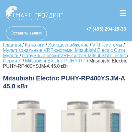
+7 (495) 204-19-33
Главная
/
Каталоги
/
Холодоснабжение
/
VRF-системы
/
Мультизональные VRF-системы Mitsubishi Electric Сити
Мульти
/
Наружные блоки VRF-систем Мitsubishi Еlectric
/
Серия Y
/
Mitsubishi Electric PUHY-RP
/
Mitsubishi Electric
PUHY-RP400YSJM-A 45,0 кВт
Mitsubishi Electric PUHY-RP400YSJM-A
45,0 кВт