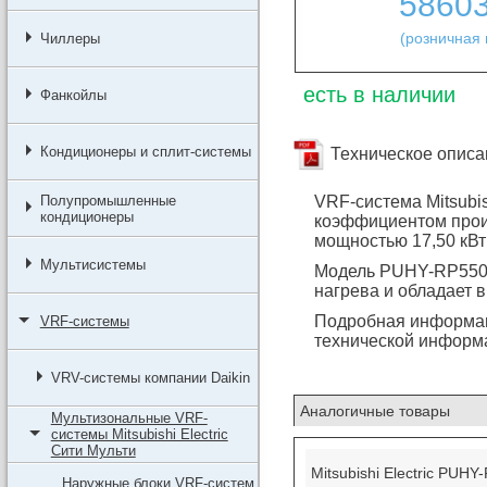
5860
(розничная 
Чиллеры
есть в наличии
Фанкойлы
Кондиционеры и сплит-системы
Техническое описа
Полупромышленные
VRF-система Mitsubis
кондиционеры
коэффициентом прои
мощностью 17,50 кВт
Мультисистемы
Модель PUHY-RP550Y
нагрева и обладает 
Подробная информа
VRF-системы
технической информ
VRV-системы компании Daikin
Аналогичные товары
Мультизональные VRF-
системы Mitsubishi Electric
Сити Мульти
Mitsubishi Electric PUH
Наружные блоки VRF-систем