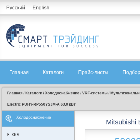
Русский
English
Главная
Каталоги
Прайс-листы
Подбор
Главная
/
Каталоги
/
Холодоснабжение
/
VRF-системы
/
Мультизональны
Electric PUHY-RP550YSJM-A 63,0 кВт
Холодоснабжение
Mitsubishi
ККБ