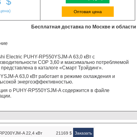
3
$
цена)
Оптовая цена
Бесплатная доставка по Москве и области
ние
hi Electric PUHY-RP550YSJM-A 63,0 кВт с
зводительности COP 3,60 и максимально потребляемой
 представлена в каталоге «Смарт Трэйдинг».
SJM-A 63,0 кВт работает в режиме охлаждения и
высокой энергоэффективностью.
ция о PUHY-RP550YSJM-A содержится в файле
ации.
Y-RP200YJM-A 22,4 кВт
21169 $
Заказать