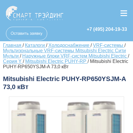
+7 (495) 204-19-33
Главная
/
Каталоги
/
Холодоснабжение
/
VRF-системы
/
Мультизональные VRF-системы Mitsubishi Electric Сити
Мульти
/
Наружные блоки VRF-систем Мitsubishi Еlectric
/
Серия Y
/
Mitsubishi Electric PUHY-RP
/
Mitsubishi Electric
PUHY-RP650YSJM-A 73,0 кВт
Mitsubishi Electric PUHY-RP650YSJM-A
73,0 кВт