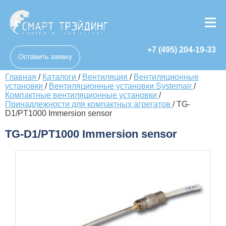
+7 (495) 204-19-33
Главная
/
Каталоги
/
Вентиляция
/
Вентиляционные
установки
/
Вентиляционные установки Systemair
/
Компактные вентиляционные установки
/
Принадлежности для компактных агрегатов
/
TG-
D1/PT1000 Immersion sensor
TG-D1/PT1000 Immersion sensor