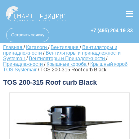
+7 (495) 204-19-33
Главная
/
Каталоги
/
Вентиляция
/
Вентиляторы и
принадлежности
/
Вентиляторы и принадлежности
Systemair
/
Вентиляторы и Принадлежности
/
Принадлежности
/
Крышные короба
/
Крышный короб
TOS Systemair
/
TOS 200-315 Roof curb Black
TOS 200-315 Roof curb Black