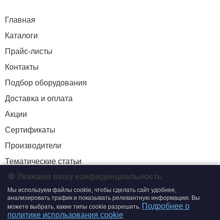
Главная
Каталоги
Прайс-листы
Контакты
Подбор оборудования
Доставка и оплата
Акции
Сертификаты
Производители
Тематические статьи
🍪 Уважаем вашу конфиденциальность
Мы используем файлы cookie, чтобы сделать сайт удобнее,
+7 (495) 204-19-33
анализировать трафик и показывать релевантную информацию. Вы
Подробнее о
можете выбрать, какие типы cookie разрешить.
zakaz@smtrading.ru
политике использования cookie