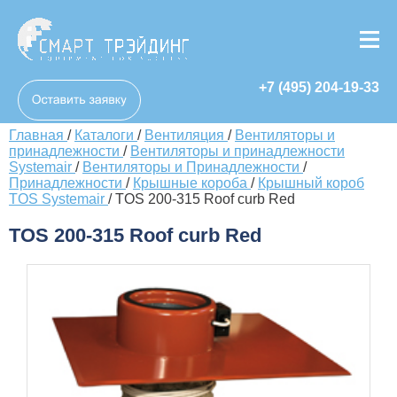
+7 (495) 204-19-33
Главная
/
Каталоги
/
Вентиляция
/
Вентиляторы и
принадлежности
/
Вентиляторы и принадлежности
Systemair
/
Вентиляторы и Принадлежности
/
Принадлежности
/
Крышные короба
/
Крышный короб
TOS Systemair
/
TOS 200-315 Roof curb Red
TOS 200-315 Roof curb Red