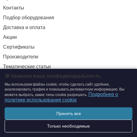
Контакты
Подбор оборудования
Доставка и оплата
Акции
Сертификаты
Производители
Тематические статьи
🍪 Уважаем вашу конфиденциальность
Мы используем файлы cookie, чтобы сделать сайт удобнее,
+7 (495) 204-19-33
анализировать трафик и показывать релевантную информацию. Вы
Подробнее о
можете выбрать, какие типы cookie разрешить.
zakaz@smtrading.ru
политике использования cookie
ИНФОРМАЦИЯ
Принять все
Политика обработки персональных данных
Только необходимые
Политика использования cookie