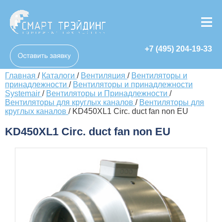
+7 (495) 204-19-33
Главная
/
Каталоги
/
Вентиляция
/
Вентиляторы и
принадлежности
/
Вентиляторы и принадлежности
Systemair
/
Вентиляторы и Принадлежности
/
Вентиляторы для круглых каналов
/
Вентиляторы для
круглых каналов
/
KD450XL1 Circ. duct fan non EU
KD450XL1 Circ. duct fan non EU