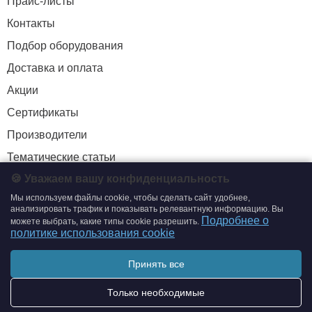
Прайс-листы
Контакты
Подбор оборудования
Доставка и оплата
Акции
Сертификаты
Производители
Тематические статьи
🍪 Уважаем вашу конфиденциальность
Мы используем файлы cookie, чтобы сделать сайт удобнее,
+7 (495) 204-19-33
анализировать трафик и показывать релевантную информацию. Вы
Подробнее о
можете выбрать, какие типы cookie разрешить.
zakaz@smtrading.ru
политике использования cookie
ИНФОРМАЦИЯ
Принять все
Политика обработки персональных данных
Только необходимые
Политика использования cookie