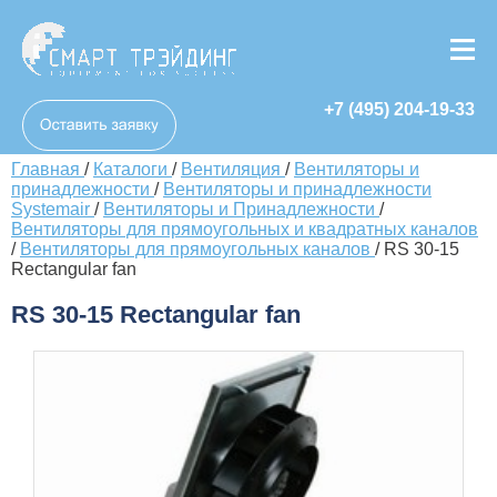
+7 (495) 204-19-33
Главная
/
Каталоги
/
Вентиляция
/
Вентиляторы и
принадлежности
/
Вентиляторы и принадлежности
Systemair
/
Вентиляторы и Принадлежности
/
Вентиляторы для прямоугольных и квадратных каналов
/
Вентиляторы для прямоугольных каналов
/
RS 30-15
Rectangular fan
RS 30-15 Rectangular fan