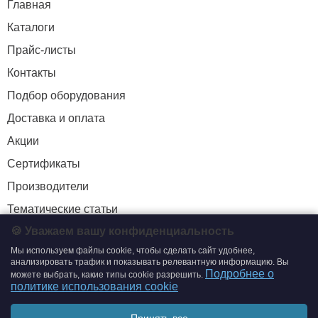
Главная
Каталоги
Прайс-листы
Контакты
Подбор оборудования
Доставка и оплата
Акции
Сертификаты
Производители
Тематические статьи
🍪 Уважаем вашу конфиденциальность
Мы используем файлы cookie, чтобы сделать сайт удобнее,
+7 (495) 204-19-33
анализировать трафик и показывать релевантную информацию. Вы
Подробнее о
можете выбрать, какие типы cookie разрешить.
zakaz@smtrading.ru
политике использования cookie
ИНФОРМАЦИЯ