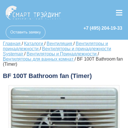
+7 (495) 204-19-33
Главная
/
Каталоги
/
Вентиляция
/
Вентиляторы и
принадлежности
/
Вентиляторы и принадлежности
Systemair
/
Вентиляторы и Принадлежности
/
Вентиляторы для ванных комнат
/
BF 100T Bathroom fan
(Timer)
BF 100T Bathroom fan (Timer)