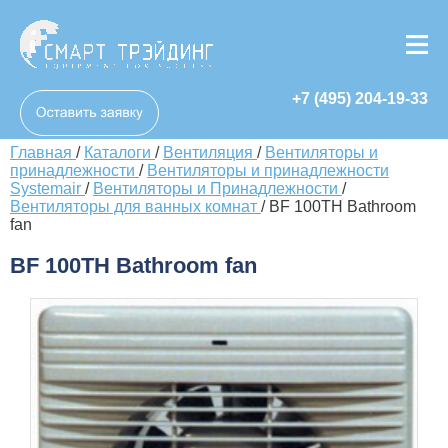
+7 (495) 204-19-33
Главная
/
Каталоги
/
Вентиляция
/
Вентиляторы и
принадлежности
/
Вентиляторы и принадлежности
Systemair
/
Вентиляторы и Принадлежности
/
Вентиляторы для ванных комнат
/
BF 100TH Bathroom
fan
BF 100TH Bathroom fan