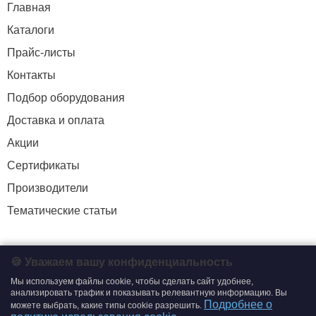
Главная
Каталоги
Прайс-листы
Контакты
Подбор оборудования
Доставка и оплата
Акции
Сертификаты
Производители
Тематические статьи
+7 (495) 204-19-33
🍪 Уважаем вашу конфиденциальность
zakaz@smtrading.ru
Мы используем файлы cookie, чтобы сделать сайт удобнее,
анализировать трафик и показывать релевантную информацию. Вы
Подробнее о
можете выбрать, какие типы cookie разрешить.
ИНФОРМАЦИЯ