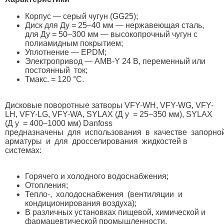
Корпус — серый чугун (GG25);
Диск для Ду = 25–40 мм — нержавеющая сталь,
для Ду = 50–300 мм — высокопрочный чугун с
полиамидным покрытием;
Уплотнение — EPDM;
Электропривод — AMB-Y 24 В, переменный или
постоянный ток;
Тмакс. = 120 °С.
Дисковые поворотные затворы VFY-WH, VFY-WG, VFY-
LH, VFY-LG, VFY-WA, SYLAX (Д у = 25–350 мм), SYLAX
(Д у = 400–1000 мм) Danfoss
предназначены для использования в качестве запорно
арматуры и для дросселирования жидкостей в
системах:
Горячего и холодного водоснабжения;
Отопления;
Тепло-, холодоснабжения (вентиляции и
кондиционирования воздуха);
В различных установках пищевой, химической и
фармацевтической промышленности.