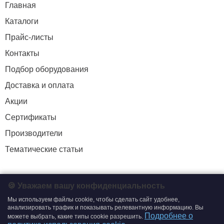
Главная
Каталоги
Прайс-листы
Контакты
Подбор оборудования
Доставка и оплата
Акции
Сертификаты
Производители
Тематические статьи
+7 (495) 204-19-33
🍪 Уважаем вашу конфиденциальность
zakaz@smtrading.ru
Мы используем файлы cookie, чтобы сделать сайт удобнее,
анализировать трафик и показывать релевантную информацию. Вы
Подробнее о
можете выбрать, какие типы cookie разрешить.
ИНФОРМАЦИЯ