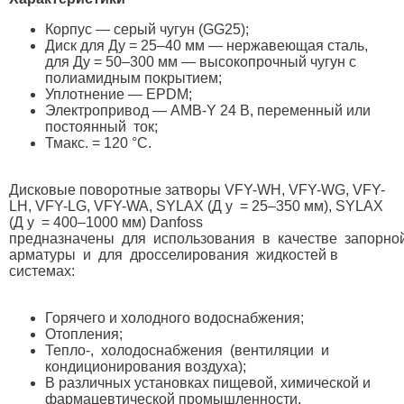
Корпус — серый чугун (GG25);
Диск для Ду = 25–40 мм — нержавеющая сталь,
для Ду = 50–300 мм — высокопрочный чугун с
полиамидным покрытием;
Уплотнение — EPDM;
Электропривод — AMB-Y 24 В, переменный или
постоянный ток;
Тмакс. = 120 °С.
Дисковые поворотные затворы VFY-WH, VFY-WG, VFY-
LH, VFY-LG, VFY-WA, SYLAX (Д у = 25–350 мм), SYLAX
(Д у = 400–1000 мм) Danfoss
предназначены для использования в качестве запорно
арматуры и для дросселирования жидкостей в
системах:
Горячего и холодного водоснабжения;
Отопления;
Тепло-, холодоснабжения (вентиляции и
кондиционирования воздуха);
В различных установках пищевой, химической и
фармацевтической промышленности.