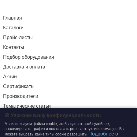
Главная
Каталоги
Прайс-листы
Контакты
Подбор оборудования
Доставка и оплата
Акции
Сертификаты
Производители
Тематические статьи
🍪 Уважаем вашу конфиденциальность
Мы используем файлы cookie, чтобы сделать сайт удобнее,
+7 (495) 204-19-33
анализировать трафик и показывать релевантную информацию. Вы
Подробнее о
можете выбрать, какие типы cookie разрешить.
zakaz@smtrading.ru