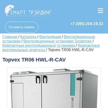
+7 (495) 204-19-33
Главная
/
Каталоги
/
Вентиляция
/
Вентиляционные
установки
/
Вентиляционные установки Systemair
/
Компактные вентиляционные установки
/
Компактные
вертикальные агрегаты
/
Topvex TR06 HWL-R-CAV
Topvex TR06 HWL-R-CAV