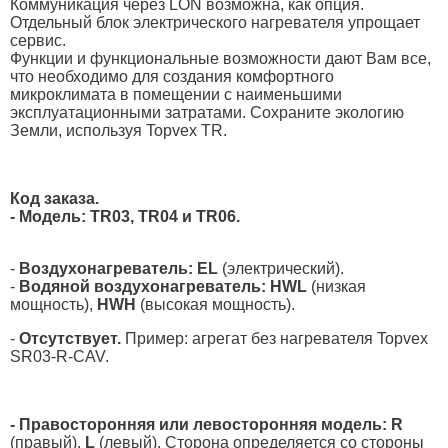
Коммуникация через LON возможна, как опция.
Отдельный блок электрического нагревателя упрощает
сервис.
Функции и функциональные возможности дают Вам все,
что необходимо для создания комфортного
микроклимата в помещении с наименьшими
эксплуатационными затратами. Сохраните экологию
Земли, используя Topvex TR.
Код заказа.
- Модель: TR03, TR04 и TR06.
-
Воздухонагреватель: EL
(электрический).
-
Водяной воздухонагреватель: HWL
(низкая
мощность),
HWH
(высокая мощность).
-
Отсутствует.
Пример: агрегат без нагревателя Topvex
SR03-R-CAV.
- Правосторонняя или левосторонняя модель: R
(правый),
L
(левый). Сторона определяется со стороны