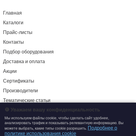
Главная
Каталоги
Прайс-листы
Контакты
Подбор оборудования
Доставка и оплата
Акции
Сертификаты
Производители
Тематические статьи
🍪 Уважаем вашу конфиденциальность
Мы используем файлы cookie, чтобы сделать сайт удобнее,
+7 (495) 204-19-33
анализировать трафик и показывать релевантную информацию. Вы
Подробнее о
можете выбрать, какие типы cookie разрешить.
zakaz@smtrading.ru
политике использования cookie