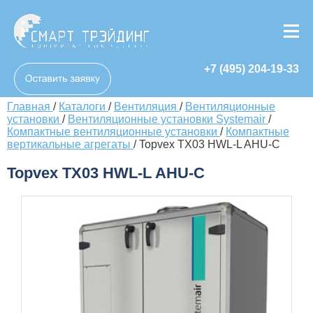
+7 (495) 204-19-33
Главная
/
Каталоги
/
Вентиляция
/
Вентиляционные
установки
/
Вентиляционные установки Systemair
/
Компактные вентиляционные установки
/
Компактные
вертикальные агрегаты
/
Topvex TX03 HWL-L AHU-C
Topvex TX03 HWL-L AHU-C