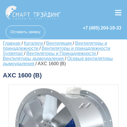
+7 (495) 204-19-33
Главная
/
Каталоги
/
Вентиляция
/
Вентиляторы и
принадлежности
/
Вентиляторы и принадлежности
Systemair
/
Вентиляторы и Принадлежности
/
Вентиляторы дымоудаления
/
Осевые вентиляторы
дымоудаления
/
AXC 1600 (B)
AXC 1600 (B)