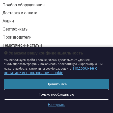
Подбор оборудования
Доставка и оплата
Акции
Сертификаты
Производители
Тематические статьи
🍪 Уважаем вашу конфиденциальность
Мы используем файлы cookie, чтобы сделать сайт удобнее,
+7 (495) 204-19-33
анализировать трафик и показывать релевантную информацию. Вы
Подробнее о
можете выбрать, какие типы cookie разрешить.
zakaz@smtrading.ru
политике использования cookie
ИНФОРМАЦИЯ
Принять все
Политика обработки персональных данных
Только необходимые
Политика использования cookie
Настроить
Согласие на обработку персональных данных