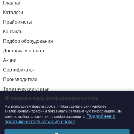
Главная
Каталоги
Прайс-листы
Контакты
Подбор оборудования
Доставка и оплата
Акции
Сертификаты
Производители
Тематические статьи
🍪 Уважаем вашу конфиденциальность
Мы используем файлы cookie, чтобы сделать сайт удобнее,
+7 (495) 204-19-33
анализировать трафик и показывать релевантную информацию. Вы
Подробнее о
можете выбрать, какие типы cookie разрешить.
zakaz@smtrading.ru
политике использования cookie
ИНФОРМАЦИЯ