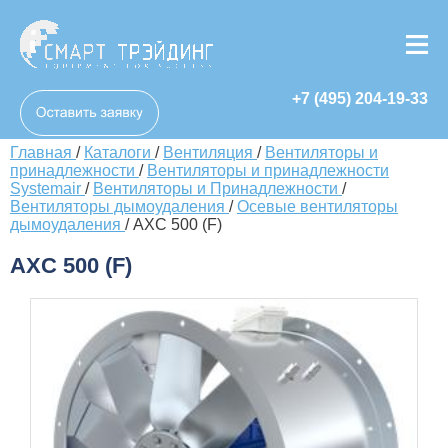
+7 (495) 204-19-33
Главная
/
Каталоги
/
Вентиляция
/
Вентиляторы и
принадлежности
/
Вентиляторы и принадлежности
Systemair
/
Вентиляторы и Принадлежности
/
Вентиляторы дымоудаления
/
Осевые вентиляторы
дымоудаления
/
AXC 500 (F)
AXC 500 (F)