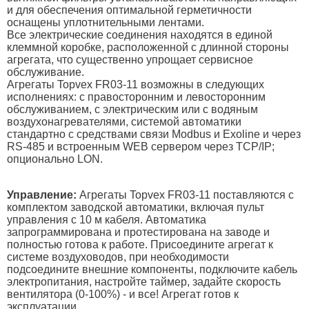
и для обеспечения оптимальной герметичности
оснащены уплотнительными лентами.
Все электрические соединения находятся в единой
клеммной коробке, расположенной с длинной стороны
агрегата, что существенно упрощает сервисное
обслуживание.
Агрегаты Topvex FR03-11 возможны в следующих
исполнениях: с правосторонним и левосторонним
обслуживанием, с электрическим или с водяным
воздухонагревателями, системой автоматики
стандартно с средствами связи Modbus и Exoline и через
RS-485 и встроенным WEB сервером через TCP/IP;
опционально LON.
Управление:
Агрегаты Topvex FR03-11 поставляются с
комплектом заводской автоматики, включая пульт
управления с 10 м кабеля. Автоматика
запрограммирована и протестирована на заводе и
полностью готова к работе. Присоедините агрегат к
системе воздуховодов, при необходимости
подсоедините внешние компоненты, подключите кабель
электропитания, настройте таймер, задайте скорость
вентилятора (0-100%) - и все! Агрегат готов к
эксплуатации.