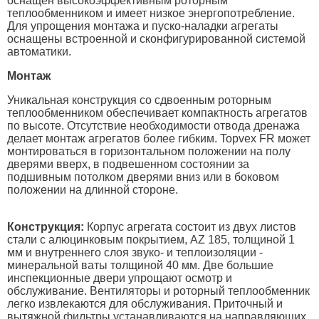
оснащен высокоэффективным роторным
теплообменником и имеет низкое энергопотребление.
Для упрощения монтажа и пуско-наладки агрегаты
оснащены встроенной и сконфигурированной системой
автоматики.
Монтаж
Уникальная конструкция со сдвоенным роторным
теплообменником обеспечивает компактность агрегатов
по высоте. Отсутствие необходимости отвода дренажа
делает монтаж агрегатов более гибким. Topvex FR может
монтироваться в горизонтальном положении на полу
дверями вверх, в подвешенном состоянии за
подшивным потолком дверями вниз или в боковом
положении на длинной стороне.
Конструкция:
Корпус агрегата состоит из двух листов
стали с алюцинковым покрытием, AZ 185, толщиной 1
мм и внутреннего слоя звуко- и теплоизоляции -
минеральной ваты толщиной 40 мм. Две большие
инспекционные двери упрощают осмотр и
обслуживание. Вентиляторы и роторный теплообменник
легко извлекаются для обслуживания. Приточный и
вытяжной фильтры устанавливаются на направляющих