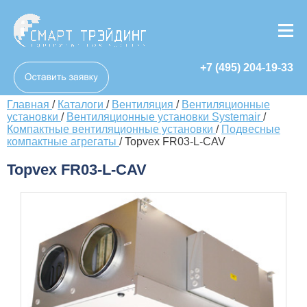
+7 (495) 204-19-33
Главная
/
Каталоги
/
Вентиляция
/
Вентиляционные
установки
/
Вентиляционные установки Systemair
/
Компактные вентиляционные установки
/
Подвесные
компактные агрегаты
/
Topvex FR03-L-CAV
Topvex FR03-L-CAV