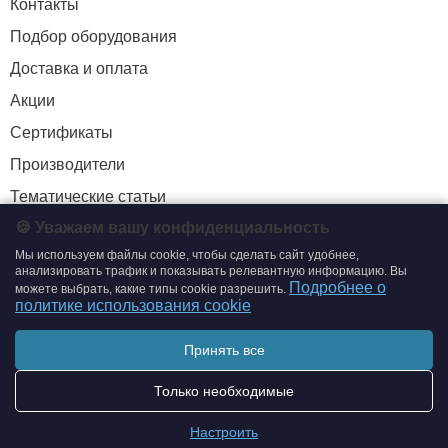
Контакты
Подбор оборудования
Доставка и оплата
Акции
Сертификаты
Производители
Тематические статьи
🍪 Уважаем вашу конфиденциальность
Мы используем файлы cookie, чтобы сделать сайт удобнее,
+7 (495) 204-19-33
анализировать трафик и показывать релевантную информацию. Вы
Подробнее о
можете выбрать, какие типы cookie разрешить.
zakaz@smtrading.ru
политике использования cookie
ИНФОРМАЦИЯ
Принять все
Политика обработки персональных данных
Только необходимые
Политика использования cookie
Настроить
Согласие на обработку персональных данных