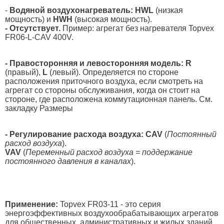
-
Водяной воздухонагреватель: HWL
(низкая
мощность) и
HWH
(высокая мощность).
- Отсутствует.
Пример: агрегат без нагревателя Topvex
FR06-L-CAV 400V.
- Правосторонняя и левосторонняя модель: R
(правый),
L
(левый). Определяется по стороне
расположения приточного воздуха, если смотреть на
агрегат со стороны обслуживания, когда он стоит на
стороне, где расположена коммутационная панель. См.
закладку Размеры
- Регулирование расхода воздуха:
CAV
(
Постоянный
расход воздуха
).
VAV
(
Переменный расход воздуха = поддержание
постоянного давления в каналах
).
Применение:
Topvex FR03-11 - это серия
энергоэффективных воздухообрабатывающих агрегатов
для общественных, административных и жилых зданий.