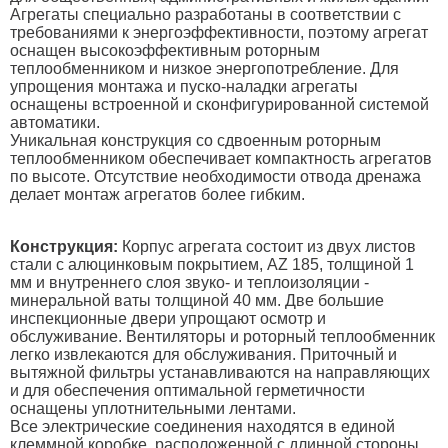
Агрегаты специально разработаны в соответствии с
требованиями к энергоэффективности, поэтому агрегат
оснащен высокоэффективным роторным
теплообменником и низкое энергопотребление. Для
упрощения монтажа и пуско-наладки агрегаты
оснащены встроенной и сконфигурированной системой
автоматики.
Уникальная конструкция со сдвоенным роторным
теплообменником обеспечивает компактность агрегатов
по высоте. Отсутствие необходимости отвода дренажа
делает монтаж агрегатов более гибким.
Конструкция:
Корпус агрегата состоит из двух листов
стали с алюцинковым покрытием, AZ 185, толщиной 1
мм и внутреннего слоя звуко- и теплоизоляции -
минеральной ваты толщиной 40 мм. Две большие
инспекционные двери упрощают осмотр и
обслуживание. Вентиляторы и роторный теплообменник
легко извлекаются для обслуживания. Приточный и
вытяжной фильтры устанавливаются на направляющих
и для обеспечения оптимальной герметичности
оснащены уплотнительными лентами.
Все электрические соединения находятся в единой
клеммной коробке, расположенной с длинной стороны