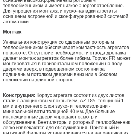
оснащен высокоэффективным роторным
теплообменником и имеет низкое энергопотребление.
Для упрощения монтажа и пуско-наладки агрегаты
оснащены встроенной и сконфигурированной системой
автоматики.
Монтаж
Уникальная конструкция со сдвоенным роторным
теплообменником обеспечивает компактность агрегатов
по высоте. Отсутствие необходимости отвода дренажа
делает монтаж агрегатов более гибким. Topvex FR может
монтироваться в горизонтальном положении на полу
дверями вверх, в подвешенном состоянии за
подшивным потолком дверями вниз или в боковом
положении на длинной стороне.
Конструкция:
Корпус агрегата состоит из двух листов
стали с алюцинковым покрытием, AZ 185, толщиной 1
мм и внутреннего слоя звуко- и теплоизоляции -
минеральной ваты толщиной 40 мм. Две большие
инспекционные двери упрощают осмотр и
обслуживание. Вентиляторы и роторный теплообменник
легко извлекаются для обслуживания. Приточный и
вытяжной фильтры устанавливаются на направляющих