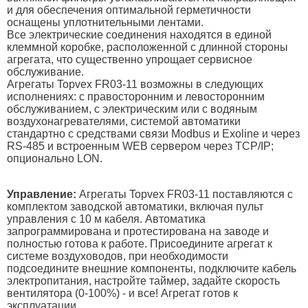
и для обеспечения оптимальной герметичности
оснащены уплотнительными лентами.
Все электрические соединения находятся в единой
клеммной коробке, расположенной с длинной стороны
агрегата, что существенно упрощает сервисное
обслуживание.
Агрегаты Topvex FR03-11 возможны в следующих
исполнениях: с правосторонним и левосторонним
обслуживанием, с электрическим или с водяным
воздухонагревателями, системой автоматики
стандартно с средствами связи Modbus и Exoline и через
RS-485 и встроенным WEB сервером через TCP/IP;
опционально LON.
Управление:
Агрегаты Topvex FR03-11 поставляются с
комплектом заводской автоматики, включая пульт
управления с 10 м кабеля. Автоматика
запрограммирована и протестирована на заводе и
полностью готова к работе. Присоедините агрегат к
системе воздуховодов, при необходимости
подсоедините внешние компоненты, подключите кабель
электропитания, настройте таймер, задайте скорость
вентилятора (0-100%) - и все! Агрегат готов к
эксплуатации.