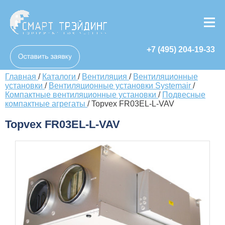
+7 (495) 204-19-33
Главная
/
Каталоги
/
Вентиляция
/
Вентиляционные
установки
/
Вентиляционные установки Systemair
/
Компактные вентиляционные установки
/
Подвесные
компактные агрегаты
/
Topvex FR03EL-L-VAV
Topvex FR03EL-L-VAV