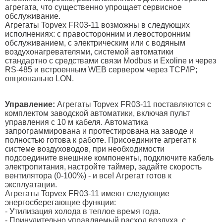
агрегата, что существенно упрощает сервисное
обслуживание.
Агрегаты Topvex FR03-11 возможны в следующих
исполнениях: с правосторонним и левосторонним
обслуживанием, с электрическим или с водяным
воздухонагревателями, системой автоматики
стандартно с средствами связи Modbus и Exoline и через
RS-485 и встроенным WEB сервером через TCP/IP;
опционально LON.
Управление:
Агрегаты Topvex FR03-11 поставляются с
комплектом заводской автоматики, включая пульт
управления с 10 м кабеля. Автоматика
запрограммирована и протестирована на заводе и
полностью готова к работе. Присоедините агрегат к
системе воздуховодов, при необходимости
подсоедините внешние компоненты, подключите кабель
электропитания, настройте таймер, задайте скорость
вентилятора (0-100%) - и все! Агрегат готов к
эксплуатации.
Агрегаты Topvex FR03-11 имеют следующие
энергосберегающие функции:
- Утилизация холода в теплое время года.
- Принудительно управляемый расход воздуха, с