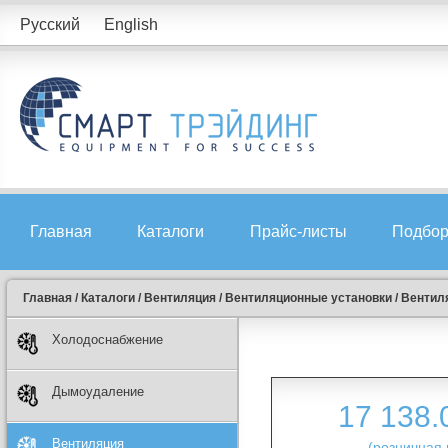
Русский
English
Главная
Каталоги
Прайс-листы
Подбор
Главная
/
Каталоги
/
Вентиляция
/
Вентиляционные установки
/
Вентиля
Холодоснабжение
Дымоудаление
17 138
Вентиляция
(розничная 