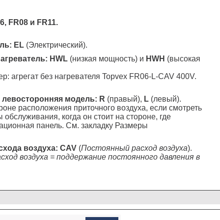
6, FR08 и FR11.
ль: EL
(Электрический).
нагреватель: HWL
(низкая мощность) и
HWH
(высокая
р: агрегат без нагревателя Topvex FR06-L-CAV 400V.
и левосторонняя модель:
R
(правый),
L
(левый).
роне расположения приточного воздуха, если смотреть
ы обслуживания, когда он стоит на стороне, где
ционная панель. См. закладку Размеры
схода воздуха: CAV
(
Постоянный расход воздуха
).
сход воздуха = поддержание постоянного давления в