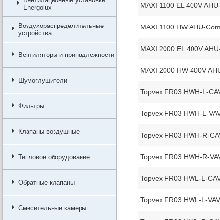
Вентиляционные установки
MAXI 1100 EL 400V AHU
Energolux
Воздухораспределительные
MAXI 1100 HW AHU-Com
устройства
MAXI 2000 EL 400V AHU
Вентиляторы и принадлежности
MAXI 2000 HW 400V AH
Шумоглушители
Topvex FR03 HWH-L-CAV
Фильтры
Topvex FR03 HWH-L-VAV
Клапаны воздушные
Topvex FR03 HWH-R-CA
Topvex FR03 HWH-R-VAV
Тепловое оборудование
Topvex FR03 HWL-L-CAV
Обратные клапаны
Topvex FR03 HWL-L-VAV
Смесительные камеры