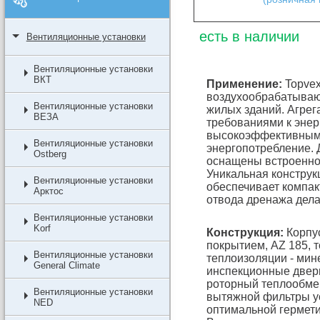
есть в наличии
Вентиляционные установки
Вентиляционные установки
ВКТ
Применение:
Topvex
воздухообрабатываю
Вентиляционные установки
жилых зданий. Агрег
ВЕЗА
требованиями к энер
высокоэффективным 
Вентиляционные установки
энергопотребление. 
Ostberg
оснащены встроенно
Уникальная констру
Вентиляционные установки
обеспечивает компак
Арктос
отвода дренажа дела
Вентиляционные установки
Korf
Конструкция:
Корпус
покрытием, AZ 185, т
Вентиляционные установки
теплоизоляции - мин
General Climate
инспекционные двер
роторный теплообмен
Вентиляционные установки
вытяжной фильтры у
NED
оптимальной гермет