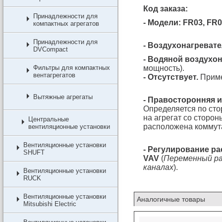
Код заказа:
Принадлежности для
- Модели: FR03, FR0
компактных агрегатов
Принадлежности для
- Воздухонагревате
DVCompact
- Водяной воздухо
Фильтры для компактных
мощность).
вентагрегатов
- Отсутствует.
Приме
Вытяжные агрегаты
- Правосторонняя 
Определяется по сто
на агрегат со сторон
Центральные
расположена коммута
вентиляционные установки
Вентиляционные установки
- Регулирование ра
SHUFT
VAV
(
Переменный ра
каналах
).
Вентиляционные установки
RUCK
Вентиляционные установки
Аналогичные товары
Mitsubishi Electric