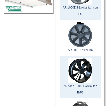
AR 1000DS-L Axial fan non
EU
AR 300E2 Axial fan
AR sileo 1000DS Axial fan
ErP1