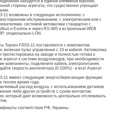
оединения находятся в единой клеммной коробке,
нной стороны агрегата, что существенно упрощает
ание.
3-11 возможны в следующих исполнениях: с
восторонним обслуживанием, с электрическим или с
евателями, системой автоматики стандартно с
dbus и Exoline и через RS-485 и встроенным WEB
IP; опционально LON.
ы Topvex FR03-11 поставляются с комплектом
и, включая пульт управления с 10 м кабеля. Автоматика
 протестирована на заводе и полностью готова к
е агрегат к системе воздуховодов, при необходимости
е компоненты, подключите кабель электропитания,
дайте скорость вентилятора (0-100%) - и все! Агрегат
.
03-11 имеют следующие энергосберегающие функции:
в теплое время года.
авляемый расход воздуха, с использованием датчиков
ения либо других устройств с сухим контактом.
ии, который дает возможность центрально отслеживать
тов.
ификаты соответствия РФ, Украины