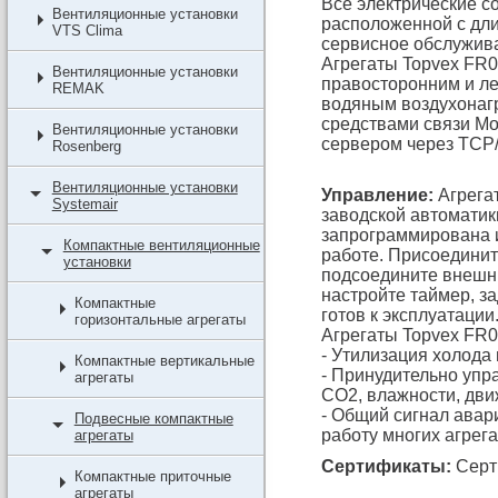
Все электрические с
Вентиляционные установки
расположенной с дли
VTS Clima
сервисное обслужив
Агрегаты Topvex FR0
Вентиляционные установки
правосторонним и ле
REMAK
водяным воздухонагр
средствами связи Mo
Вентиляционные установки
сервером через TCP/
Rosenberg
Вентиляционные установки
Управление:
Агрегат
Systemair
заводской автоматик
запрограммирована и
Компактные вентиляционные
работе. Присоединит
установки
подсоедините внешни
настройте таймер, за
Компактные
готов к эксплуатации
горизонтальные агрегаты
Агрегаты Topvex FR
- Утилизация холода 
Компактные вертикальные
- Принудительно упр
агрегаты
CO2, влажности, движ
- Общий сигнал авар
Подвесные компактные
работу многих агрега
агрегаты
Сертификаты:
Серт
Компактные приточные
агрегаты