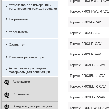
Topvex FR03 HWL-R-CAV
Устройства для измерения и
регулирования расхода воздуха
Topvex FR03 HWL-R-VAV
Нагреватели
Topvex FR03-L-CAV
Увлажнители
Topvex FR03-L-VAV
Topvex FR03-R-CAV
Охладители
Topvex FR03-R-VAV
Роторные регенераторы
Topvex FR03EL-L-CAV
Аксессуары и расходные
материалы для вентиляции
Topvex FR03EL-L-VAV
Автоматика
Topvex FR03EL-R-CAV
Отопление
Topvex FR03EL-R-VAV
Воздуховоды и расходные
Topvex FR06 HWH-L-CA