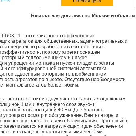
Оптовая цена
Бесплатная доставка по Москве и области
 FR03-11 - это серия энергоэффективных
щих агрегатов для общественных, административных и
аты специально разработаны в соответствии с
гоэффективности, поэтому агрегат оснащен
роторным теплообменником и низкое
Для упрощения монтажа и пуско-наладки агрегаты
й и сконфигурированной системой автоматики.
кция со сдвоенным роторным теплообменником
тность агрегатов по высоте. Отсутствие необходимости
ет монтаж агрегатов более гибким.
 агрегата состоит из двух листов стали с алюцинковым
олщиной 1 мм и внутреннего слоя звуко- и
еральной ваты толщиной 40 мм. Две большие
и упрощают осмотр и обслуживание. Вентиляторы и
ник легко извлекаются для обслуживания. Приточный и
станавливаются на направляющих и для обеспечения
ичности оснащены уплотнительными лентами.