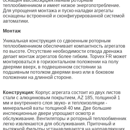
оснащен высокоэффективным роторным
теплообменником и имеет низкое энергопотребление.
Для упрощения монтажа и пуско-наладки агрегаты
оснащены встроенной и сконфигурированной системой
автоматики.
Монтаж
Уникальная конструкция со сдвоенным роторным
теплообменником обеспечивает компактность агрегатов
по высоте. Отсутствие необходимости отвода дренажа
делает монтаж агрегатов более гибким. Topvex FR может
монтироваться в горизонтальном положении на полу
дверями вверх, в подвешенном состоянии за
подшивным потолком дверями вниз или в боковом
положении на длинной стороне.
Конструкция:
Корпус агрегата состоит из двух листов
стали с алюцинковым покрытием, AZ 185, толщиной 1
мм и внутреннего слоя звуко- и теплоизоляции -
минеральной ваты толщиной 40 мм. Две большие
инспекционные двери упрощают осмотр и
обслуживание. Вентиляторы и роторный теплообменник
легко извлекаются для обслуживания. Приточный и
вытяжной фильтры устанавливаются на направляющих