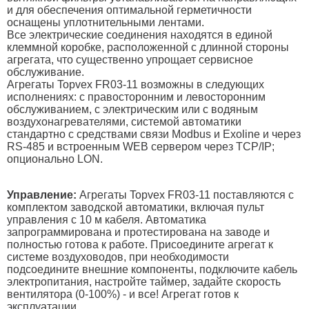
и для обеспечения оптимальной герметичности
оснащены уплотнительными лентами.
Все электрические соединения находятся в единой
клеммной коробке, расположенной с длинной стороны
агрегата, что существенно упрощает сервисное
обслуживание.
Агрегаты Topvex FR03-11 возможны в следующих
исполнениях: с правосторонним и левосторонним
обслуживанием, с электрическим или с водяным
воздухонагревателями, системой автоматики
стандартно с средствами связи Modbus и Exoline и через
RS-485 и встроенным WEB сервером через TCP/IP;
опционально LON.
Управление:
Агрегаты Topvex FR03-11 поставляются с
комплектом заводской автоматики, включая пульт
управления с 10 м кабеля. Автоматика
запрограммирована и протестирована на заводе и
полностью готова к работе. Присоедините агрегат к
системе воздуховодов, при необходимости
подсоедините внешние компоненты, подключите кабель
электропитания, настройте таймер, задайте скорость
вентилятора (0-100%) - и все! Агрегат готов к
эксплуатации.