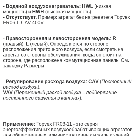
-
Водяной воздухонагреватель: HWL
(низкая
мощность) и
HWH
(высокая мощность).
- Отсутствует.
Пример: агрегат без нагревателя Topvex
FR06-L-CAV 400V.
- Правосторонняя и левосторонняя модель: R
(правый),
L
(левый). Определяется по стороне
расположения приточного воздуха, если смотреть на
агрегат со стороны обслуживания, когда он стоит на
стороне, где расположена коммутационная панель. См.
закладку Размеры
- Регулирование расхода воздуха:
CAV
(
Постоянный
расход воздуха
).
VAV
(
Переменный расход воздуха = поддержание
постоянного давления в каналах
).
Применение:
Topvex FR03-11 - это серия
энергоэффективных воздухообрабатывающих агрегатов
для общественных, административных и жилых зданий.