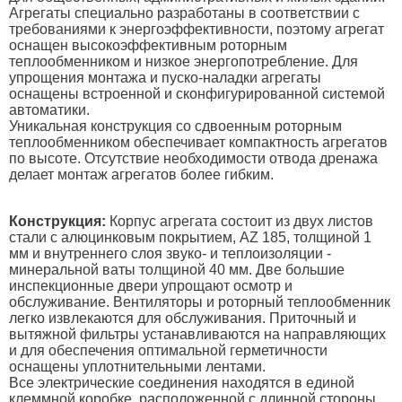
Агрегаты специально разработаны в соответствии с
требованиями к энергоэффективности, поэтому агрегат
оснащен высокоэффективным роторным
теплообменником и низкое энергопотребление. Для
упрощения монтажа и пуско-наладки агрегаты
оснащены встроенной и сконфигурированной системой
автоматики.
Уникальная конструкция со сдвоенным роторным
теплообменником обеспечивает компактность агрегатов
по высоте. Отсутствие необходимости отвода дренажа
делает монтаж агрегатов более гибким.
Конструкция:
Корпус агрегата состоит из двух листов
стали с алюцинковым покрытием, AZ 185, толщиной 1
мм и внутреннего слоя звуко- и теплоизоляции -
минеральной ваты толщиной 40 мм. Две большие
инспекционные двери упрощают осмотр и
обслуживание. Вентиляторы и роторный теплообменник
легко извлекаются для обслуживания. Приточный и
вытяжной фильтры устанавливаются на направляющих
и для обеспечения оптимальной герметичности
оснащены уплотнительными лентами.
Все электрические соединения находятся в единой
клеммной коробке, расположенной с длинной стороны