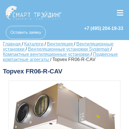
+7 (495) 204-19-33
Главная
/
Каталоги
/
Вентиляция
/
Вентиляционные
установки
/
Вентиляционные установки Systemair
/
Компактные вентиляционные установки
/
Подвесные
компактные агрегаты
/
Topvex FR06-R-CAV
Topvex FR06-R-CAV