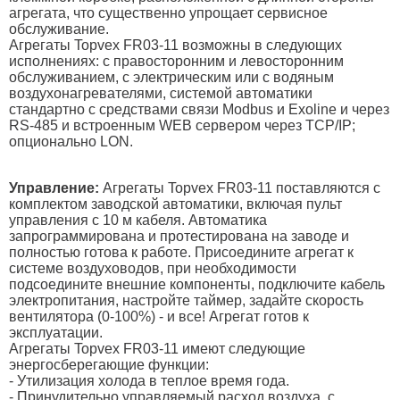
агрегата, что существенно упрощает сервисное
обслуживание.
Агрегаты Topvex FR03-11 возможны в следующих
исполнениях: с правосторонним и левосторонним
обслуживанием, с электрическим или с водяным
воздухонагревателями, системой автоматики
стандартно с средствами связи Modbus и Exoline и через
RS-485 и встроенным WEB сервером через TCP/IP;
опционально LON.
Управление:
Агрегаты Topvex FR03-11 поставляются с
комплектом заводской автоматики, включая пульт
управления с 10 м кабеля. Автоматика
запрограммирована и протестирована на заводе и
полностью готова к работе. Присоедините агрегат к
системе воздуховодов, при необходимости
подсоедините внешние компоненты, подключите кабель
электропитания, настройте таймер, задайте скорость
вентилятора (0-100%) - и все! Агрегат готов к
эксплуатации.
Агрегаты Topvex FR03-11 имеют следующие
энергосберегающие функции:
- Утилизация холода в теплое время года.
- Принудительно управляемый расход воздуха, с