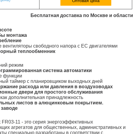
Оптовая цена
Бесплатная доставка по Москве и области
ысоте
бы монтажа
требление
 вентиляторы свободного напора с ЕС двигателями
торный теплообменник
тний режим
рограммированная система автоматики
е функции
ьный таймер с планировщиком выходных дней
ержание расхода или давления в воздуховодах
ионные двери для простого обслуживания
 как дополнительная принадлежность
тальных листов в алюцинковым покрытием.
 заводе
 FR03-11 - это серия энергоэффективных
щих агрегатов для общественных, административных и
аты специально разработаны в соответствии с