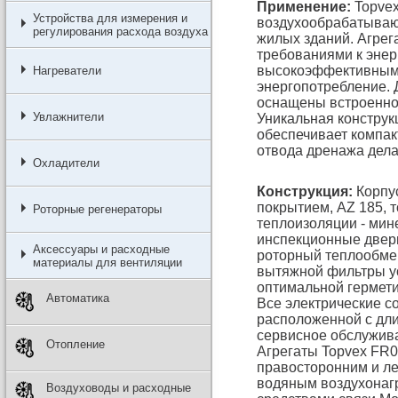
Применение:
Topvex
Устройства для измерения и
воздухообрабатываю
регулирования расхода воздуха
жилых зданий. Агрег
требованиями к энер
высокоэффективным 
Нагреватели
энергопотребление. 
оснащены встроенно
Увлажнители
Уникальная констру
обеспечивает компак
отвода дренажа дела
Охладители
Конструкция:
Корпус
покрытием, AZ 185, т
Роторные регенераторы
теплоизоляции - мин
инспекционные двер
Аксессуары и расходные
роторный теплообмен
материалы для вентиляции
вытяжной фильтры у
оптимальной гермет
Автоматика
Все электрические с
расположенной с дли
сервисное обслужив
Отопление
Агрегаты Topvex FR0
правосторонним и ле
водяным воздухонагр
Воздуховоды и расходные