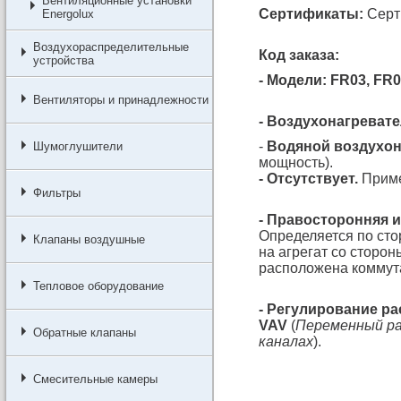
Вентиляционные установки
Сертификаты:
Серт
Energolux
Воздухораспределительные
Код заказа:
устройства
- Модели: FR03, FR0
Вентиляторы и принадлежности
- Воздухонагревате
-
Водяной воздухон
Шумоглушители
мощность).
- Отсутствует.
Приме
Фильтры
- Правосторонняя 
Определяется по сто
Клапаны воздушные
на агрегат со сторон
расположена коммута
Тепловое оборудование
- Регулирование ра
VAV
(
Переменный ра
Обратные клапаны
каналах
).
Смесительные камеры