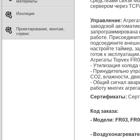
средствами связи Mo
материалы
сервером через TCP/
Изоляция
Управление:
Агрегат
заводской автоматик
Проектирование, монтаж,
запрограммирована и
сервис
работе. Присоединит
подсоедините внешни
настройте таймер, за
готов к эксплуатации
Агрегаты Topvex FR
- Утилизация холода 
- Принудительно упр
CO2, влажности, движ
- Общий сигнал авар
работу многих агрега
Сертификаты:
Серт
Код заказа:
- Модели: FR03, FR0
- Воздухонагревате