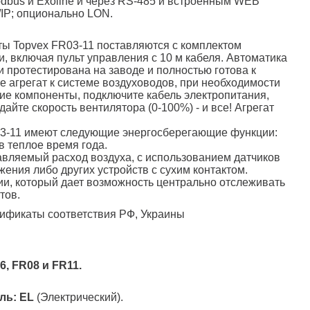
dbus и Exoline и через RS-485 и встроенным WEB
IP; опционально LON.
ы Topvex FR03-11 поставляются с комплектом
и, включая пульт управления с 10 м кабеля. Автоматика
 протестирована на заводе и полностью готова к
е агрегат к системе воздуховодов, при необходимости
е компоненты, подключите кабель электропитания,
дайте скорость вентилятора (0-100%) - и все! Агрегат
.
03-11 имеют следующие энергосберегающие функции:
в теплое время года.
авляемый расход воздуха, с использованием датчиков
ения либо других устройств с сухим контактом.
ии, который дает возможность центрально отслеживать
тов.
ификаты соответствия РФ, Украины
6, FR08 и FR11.
ль: EL
(Электрический).