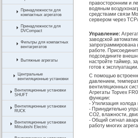
правосторонним и ле
водяным воздухонагр
Принадлежности для
средствами связи Mo
компактных агрегатов
сервером через TCP/
Принадлежности для
DVCompact
Управление:
Агрегат
заводской автоматик
Фильтры для компактных
запрограммирована и
вентагрегатов
работе. Присоединит
подсоедините внешни
Вытяжные агрегаты
настройте таймер, за
готов к эксплуатации
Центральные
С помощью встроенно
вентиляционные установки
давлением, температ
вентиляционных сис
Вентиляционные установки
Агрегаты Topvex FR
SHUFT
функции:
- Утилизация холода 
Вентиляционные установки
- Принудительно упр
RUCK
CO2, влажности, движ
- Общий сигнал авар
Вентиляционные установки
работу многих агрега
Mitsubishi Electric