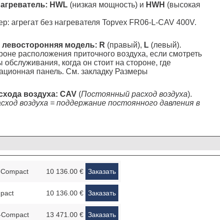
нагреватель: HWL
(низкая мощность) и
HWH
(высокая
р: агрегат без нагревателя Topvex FR06-L-CAV 400V.
и левосторонняя модель:
R
(правый),
L
(левый).
роне расположения приточного воздуха, если смотреть
ы обслуживания, когда он стоит на стороне, где
ционная панель. См. закладку Размеры
схода воздуха: CAV
(
Постоянный расход воздуха
).
сход воздуха = поддержание постоянного давления в
-Compact
10 136.00 €
Заказать
pact
10 136.00 €
Заказать
-Compact
13 471.00 €
Заказать