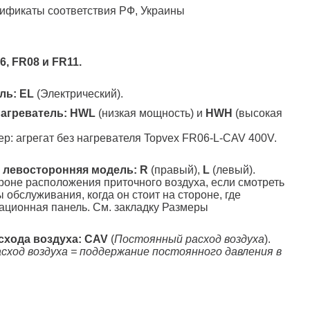
ификаты соответствия РФ, Украины
6, FR08 и FR11.
ль: EL
(Электрический).
агреватель: HWL
(низкая мощность) и
HWH
(высокая
р: агрегат без нагревателя Topvex FR06-L-CAV 400V.
и левосторонняя модель: R
(правый),
L
(левый).
роне расположения приточного воздуха, если смотреть
ы обслуживания, когда он стоит на стороне, где
ционная панель. См. закладку Размеры
схода воздуха:
CAV
(
Постоянный расход воздуха
).
сход воздуха = поддержание постоянного давления в