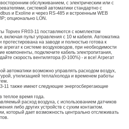
восторонним обслуживанием, с электрическим или с
евателями, системой автоматики стандартно с
dbus и Exoline и через RS-485 и встроенным WEB
IP; опционально LON.
ы Topvex FR03-11 поставляются с комплектом
и, включая пульт управления с 10 м кабеля. Автоматика
 протестирована на заводе и полностью готова к
е агрегат к системе воздуховодов, при необходимости
е компоненты, подключите кабель электропитания,
дайте скорость вентилятора (0-100%) - и все! Агрегат
.
й автоматики возможно управлять расходом воздух,
урой, утилизацией тепла/холода и временем работы
тем.
03-11 также имеют следующие энергосберегающие
в теплое время года.
авляемый расход воздуха, с использованием датчиков
ения либо других устройств с сухим контактом.
ии, который дает возможность центрально отслеживать
тов.