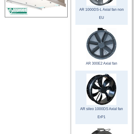
AR 1000DS-L Axial fan non
EU
AR 300E2 Axial fan
AR sileo 1000DS Axial fan
ErP1