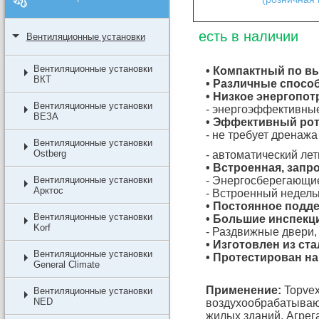
есть в наличии
Вентиляционные установки
Вентиляционные установки
• Компактный по в
ВКТ
• Различные спосо
• Низкое энергопо
Вентиляционные установки
- энергоэффективные
ВЕЗА
• Эффективный ро
- не требует дренажа
Вентиляционные установки
Ostberg
- автоматический ле
• Встроенная, зап
Вентиляционные установки
- Энергосберегающи
Арктос
- Встроенный недел
• Постоянное подд
Вентиляционные установки
• Большие инспекц
Korf
- Раздвижные двери,
• Изготовлен из с
Вентиляционные установки
• Протестирован на
General Climate
Применение:
Topvex
Вентиляционные установки
NED
воздухообрабатываю
жилых зданий. Агрег