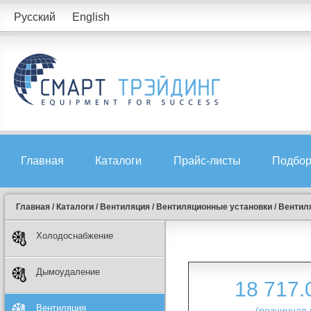
Русский
English
Главная
Каталоги
Прайс-листы
Подбор
Главная
/
Каталоги
/
Вентиляция
/
Вентиляционные установки
/
Вентиля
Холодоснабжение
Дымоудаление
18 717
Вентиляция
(розничная 