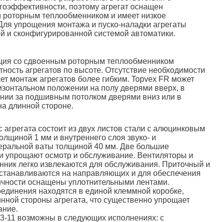
гоэффективности, поэтому агрегат оснащен
роторным теплообменником и имеет низкое
Для упрощения монтажа и пуско-наладки агрегаты
й и сконфигурированной системой автоматики.
кция со сдвоенным роторным теплообменником
тность агрегатов по высоте. Отсутствие необходимости
ет монтаж агрегатов более гибким. Topvex FR может
изонтальном положении на полу дверями вверх, в
нии за подшивным потолком дверями вниз или в
а длинной стороне.
 агрегата состоит из двух листов стали с алюцинковым
олщиной 1 мм и внутреннего слоя звуко- и
еральной ваты толщиной 40 мм. Две большие
и упрощают осмотр и обслуживание. Вентиляторы и
ник легко извлекаются для обслуживания. Приточный и
станавливаются на направляющих и для обеспечения
ичности оснащены уплотнительными лентами.
оединения находятся в единой клеммной коробке,
нной стороны агрегата, что существенно упрощает
ание.
3-11 возможны в следующих исполнениях: с