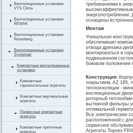
Вентиляционные установки
требованиями к энер
VTS Clima
высокоэффективным 
энергопотребление. 
Вентиляционные установки
оснащены встроенно
REMAK
Монтаж
Вентиляционные установки
Уникальная констру
Rosenberg
обеспечивает компак
отвода дренажа дела
Вентиляционные установки
монтироваться в гор
Systemair
подвешенном состоя
боковом положении н
Компактные вентиляционные
установки
Конструкция:
Корпус
Компактные
покрытием, AZ 185, т
горизонтальные агрегаты
теплоизоляции - мин
инспекционные двер
Компактные вертикальные
роторный теплообмен
агрегаты
вытяжной фильтры у
оптимальной гермет
Подвесные компактные
Все электрические с
агрегаты
расположенной с дли
сервисное обслужив
Компактные приточные
Агрегаты Topvex FR0
агрегаты