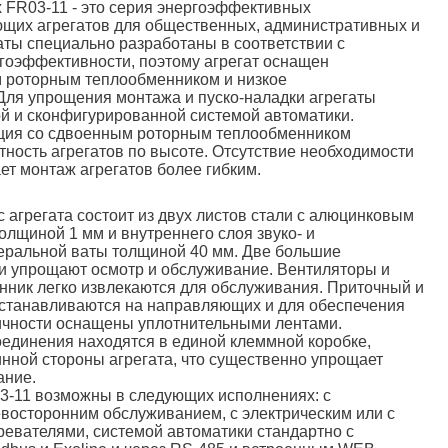
 FR03-11 - это серия энергоэффективных
щих агрегатов для общественных, административных и
аты специально разработаны в соответствии с
гоэффективности, поэтому агрегат оснащен
роторным теплообменником и низкое
Для упрощения монтажа и пуско-наладки агрегаты
й и сконфигурированной системой автоматики.
кция со сдвоенным роторным теплообменником
тность агрегатов по высоте. Отсутствие необходимости
ет монтаж агрегатов более гибким.
 агрегата состоит из двух листов стали с алюцинковым
олщиной 1 мм и внутреннего слоя звуко- и
еральной ваты толщиной 40 мм. Две большие
и упрощают осмотр и обслуживание. Вентиляторы и
ник легко извлекаются для обслуживания. Приточный и
станавливаются на направляющих и для обеспечения
ичности оснащены уплотнительными лентами.
оединения находятся в единой клеммной коробке,
нной стороны агрегата, что существенно упрощает
ание.
3-11 возможны в следующих исполнениях: с
восторонним обслуживанием, с электрическим или с
евателями, системой автоматики стандартно с