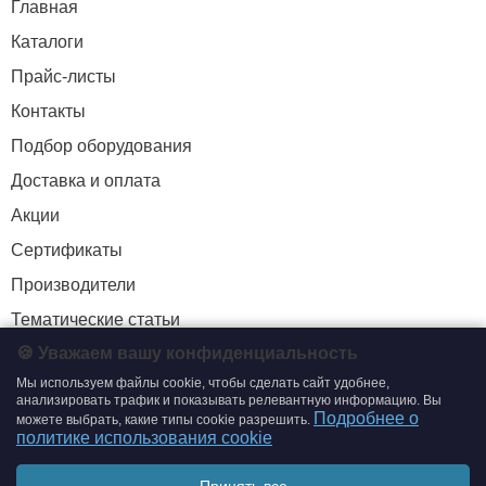
Главная
Каталоги
Прайс-листы
Контакты
Подбор оборудования
Доставка и оплата
Акции
Сертификаты
Производители
Тематические статьи
🍪 Уважаем вашу конфиденциальность
Мы используем файлы cookie, чтобы сделать сайт удобнее,
+7 (495) 204-19-33
анализировать трафик и показывать релевантную информацию. Вы
Подробнее о
можете выбрать, какие типы cookie разрешить.
zakaz@smtrading.ru
политике использования cookie
ИНФОРМАЦИЯ