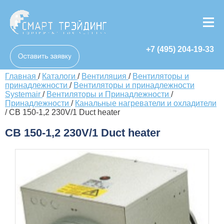
+7 (495) 204-19-33
Главная
/
Каталоги
/
Вентиляция
/
Вентиляторы и
принадлежности
/
Вентиляторы и принадлежности
Systemair
/
Вентиляторы и Принадлежности
/
Принадлежности
/
Канальные нагреватели и охладители
/
CB 150-1,2 230V/1 Duct heater
CB 150-1,2 230V/1 Duct heater