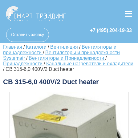
+7 (495) 204-19-33
Главная
/
Каталоги
/
Вентиляция
/
Вентиляторы и
принадлежности
/
Вентиляторы и принадлежности
Systemair
/
Вентиляторы и Принадлежности
/
Принадлежности
/
Канальные нагреватели и охладители
/
CB 315-6,0 400V/2 Duct heater
CB 315-6,0 400V/2 Duct heater