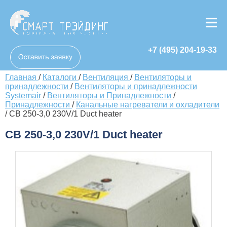
+7 (495) 204-19-33
Главная
/
Каталоги
/
Вентиляция
/
Вентиляторы и
принадлежности
/
Вентиляторы и принадлежности
Systemair
/
Вентиляторы и Принадлежности
/
Принадлежности
/
Канальные нагреватели и охладители
/
CB 250-3,0 230V/1 Duct heater
CB 250-3,0 230V/1 Duct heater