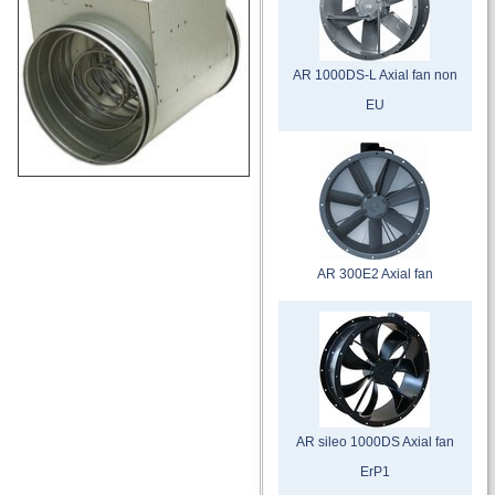
AR 1000DS-L Axial fan non
EU
AR 300E2 Axial fan
AR sileo 1000DS Axial fan
ErP1