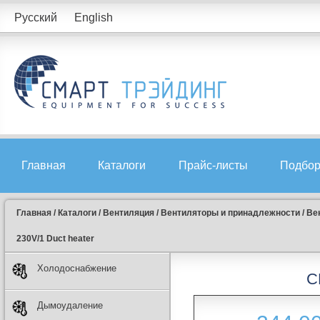
Русский
English
Главная
Каталоги
Прайс-листы
Подбор
Главная
/
Каталоги
/
Вентиляция
/
Вентиляторы и принадлежности
/
Ве
230V/1 Duct heater
Холодоснабжение
C
Дымоудаление