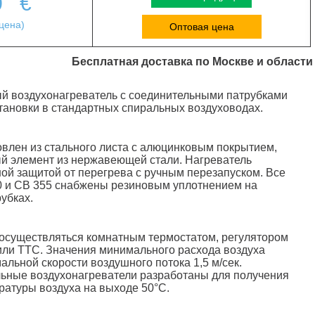
0
€
цена)
Оптовая цена
Бесплатная доставка по Москве и области
й воздухонагреватель с соединительными патрубками
тановки в стандартных спиральных воздуховодах.
влен из стального листа с алюцинковым покрытием,
й элемент из нержавеющей стали. Нагреватель
ой защитой от перегрева c ручным перезапуском. Все
0 и СВ 355 снабжены резиновым уплотнением на
убках.
осуществляться комнатным термостатом, регулятором
или ТТС. Значения минимального расхода воздуха
альной скорости воздушного потока 1,5 м/сек.
ьные воздухонагреватели разработаны для получения
атуры воздуха на выходе 50°С.