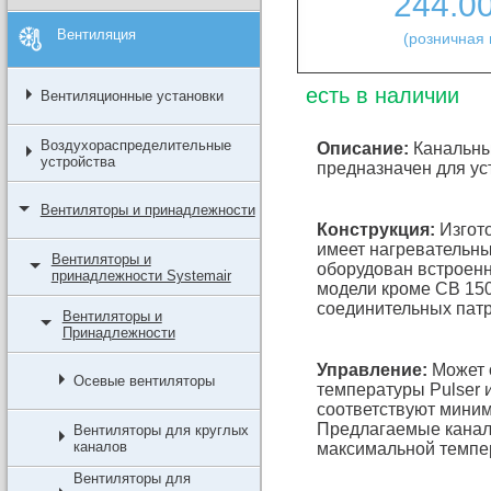
244.0
Вентиляция
(розничная 
есть в наличии
Вентиляционные установки
Воздухораспределительные
Описание:
Канальны
устройства
предназначен для ус
Вентиляторы и принадлежности
Конструкция:
Изгото
имеет нагревательны
Вентиляторы и
оборудован встроенн
принадлежности Systemair
модели кроме СВ 15
соединительных патр
Вентиляторы и
Принадлежности
Управление:
Может 
Осевые вентиляторы
температуры Pulser 
соответствуют миним
Предлагаемые канал
Вентиляторы для круглых
каналов
максимальной темпер
Вентиляторы для