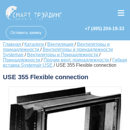
+7 (495) 204-19-33
Главная
/
Каталоги
/
Вентиляция
/
Вентиляторы и
принадлежности
/
Вентиляторы и принадлежности
Systemair
/
Вентиляторы и Принадлежности
/
Принадлежности
/
Прочие вент. принадлежности
/
Гибкая
вставка Systemair USE
/
USE 355 Flexible connection
USE 355 Flexible connection