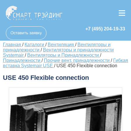
+7 (495) 204-19-33
Главная
/
Каталоги
/
Вентиляция
/
Вентиляторы и
принадлежности
/
Вентиляторы и принадлежности
Systemair
/
Вентиляторы и Принадлежности
/
Принадлежности
/
Прочие вент. принадлежности
/
Гибкая
вставка Systemair USE
/
USE 450 Flexible connection
USE 450 Flexible connection