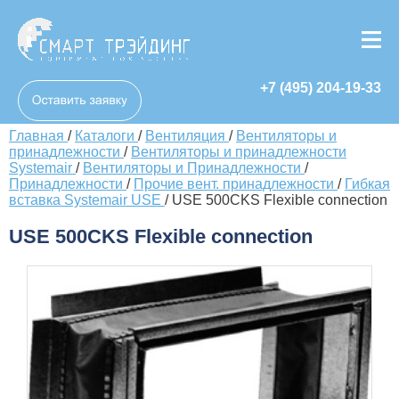
+7 (495) 204-19-33
Главная
/
Каталоги
/
Вентиляция
/
Вентиляторы и
принадлежности
/
Вентиляторы и принадлежности
Systemair
/
Вентиляторы и Принадлежности
/
Принадлежности
/
Прочие вент. принадлежности
/
Гибкая
вставка Systemair USE
/
USE 500CKS Flexible connection
USE 500CKS Flexible connection