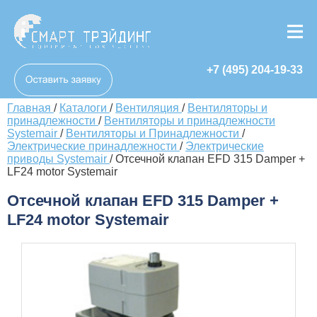
+7 (495) 204-19-33
Главная
/
Каталоги
/
Вентиляция
/
Вентиляторы и
принадлежности
/
Вентиляторы и принадлежности
Systemair
/
Вентиляторы и Принадлежности
/
Электрические принадлежности
/
Электрические
приводы Systemair
/
Отсечной клапан EFD 315 Damper +
LF24 motor Systemair
Отсечной клапан EFD 315 Damper +
LF24 motor Systemair